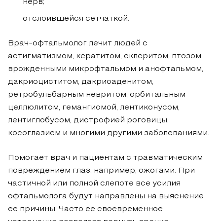
нерв;
отслоившейся сетчаткой.
Врач-офтальмолог лечит людей с
астигматизмом, кератитом, склеритом, птозом,
врожденными микрофтальмом и анофтальмом,
дакриоциститом, дакриоаденитом,
ретробульбарным невритом, орбитальным
целлюлитом, гемангиомой, лентиконусом,
лентиглобусом, дистрофией роговицы,
косоглазием и многими другими заболеваниями.
Помогает врач и пациентам с травматическим
повреждением глаз, например, ожогами. При
частичной или полной слепоте все усилия
офтальмолога будут направлены на выяснение
ее причины. Часто ее своевременное