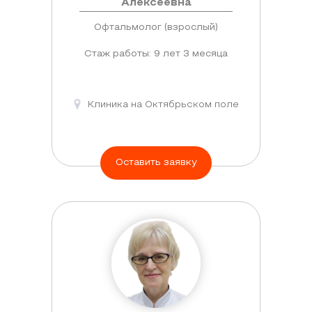
Алексеевна
сайте
диабета,
заявку.
Офтальмолог (взрослый)
сердечно-
сосудистых
Стаж работы: 9 лет 3 месяца
и
неврологических
расстройств.
Клиника на Октябрьском поле
На
фоне
этих
Оставить заявку
патологий
зрение
может
постепенно
ухудшиться.
Чтобы
не
допустить