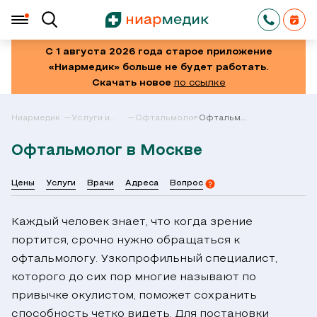
С 1 августа 2026 года старое приложение
«Ниармедик» больше не будет работать.
Скачать новое
по ссылке
Ниармедик
Услуги и
Офтальмология
Офтальмолог
цены в
в Москве
Москве
Офтальмолог в Москве
Цены
Услуги
Врачи
Адреса
Вопрос
Каждый человек знает, что когда зрение
портится, срочно нужно обращаться к
офтальмологу. Узкопрофильный специалист,
которого до сих пор многие называют по
привычке окулистом, поможет сохранить
способность четко видеть. Для постановки