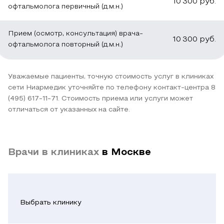
10 300
руб.
офтальмолога первичный (д.м.н.)
не
поставить
выраженностью
средства
от
возникнет
диагноз.
и
для
конъюнктивита,
Прием (осмотр, консультация) врача-
осложнений.
Примерно
продолжительностью,
коррекции
кератита,
10 300
руб.
офтальмолога повторный (д.м.н.)
К
сутки
изучает
зрения.
блефарита,
первым
нужно
личную
Так
корректируют
тревожным
избегать
историю
получится
близорукость,
Уважаемые пациенты, точную стоимость услуг в клиниках
сигналам
чрезмерных
болезней.
избежать
дальнозоркость,
сети Ниармедик уточняйте по телефону контакт-центра 8
(495) 617-11-71. Стоимость приема или услуги может
офтальмологи
зрительных
Он
чрезмерной
астигматизм.
отличаться от указанных на сайте.
относят
нагрузок,
расспрашивает,
диагностической
Во
следующее:
стоит
не
нагрузки.
время
дать
был
К
амбулаторного
Врачи в клиниках
есть
в Москве
глазам
ли
ведущим
посещения
желание
отдохнуть.
семейный
методам
может
прищурить
анамнез
обследования
быть
Если
глаза,
отягощен
глаз
проведена
Выбрать клинику
нет
чтобы
офтальмопатией,
относят:
и
строгих
детально
отмечались
операция.