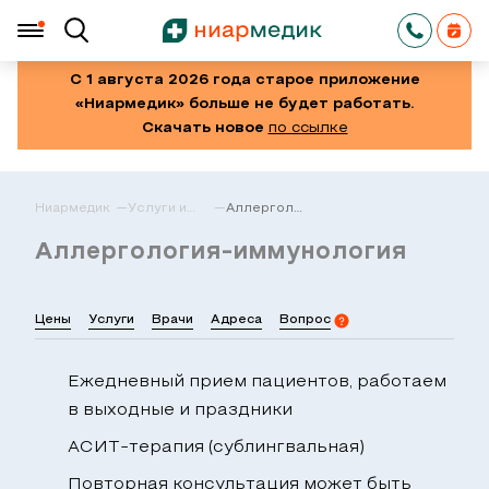
С 1 августа 2026 года старое приложение
«Ниармедик» больше не будет работать.
Скачать новое
по ссылке
Ниармедик
Услуги и
Аллергология-
цены в
иммунология
Москве
Аллергология-иммунология
Цены
Услуги
Врачи
Адреса
Вопрос
Ежедневный прием пациентов, работаем
в выходные и праздники
АСИТ-терапия (сублингвальная)
Повторная консультация может быть