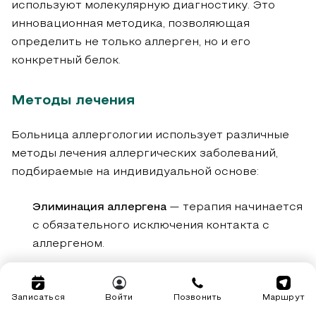
используют молекулярную диагностику. Это
инновационная методика, позволяющая
определить не только аллерген, но и его
конкретный белок.
Методы лечения
Больница аллергологии использует различные
методы лечения аллергических заболеваний,
подбираемые на индивидуальной основе:
Элиминация аллергена
— терапия начинается
с обязательного исключения контакта с
аллергеном.
Медикаментозная коррекция
— включает
назначение антигистаминов,
Записаться
Войти
Позвонить
Маршрут
глюкокортикостероидов, стабилизаторов