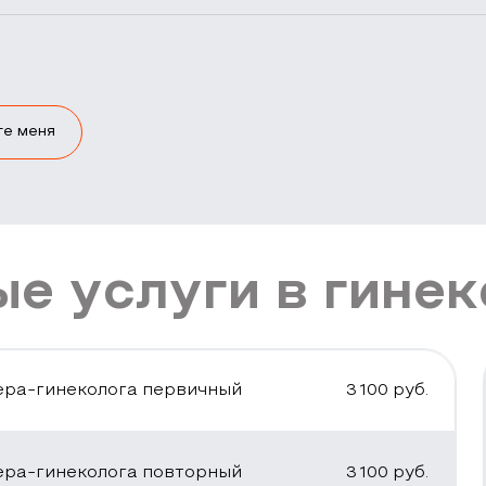
те меня
е услуги в гинек
ера-гинеколога первичный
3 100
руб.
ера-гинеколога повторный
3 100
руб.