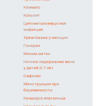
Климакс
Кольпит
Цитомегаловирусная
инфекция
Уреаплазма у женщин
Гонорея
Миома матки
Ночное недержание мочи
у детей 3-7 лет
Сифилис
Менструация при
беременности
Кандидоз влагалища