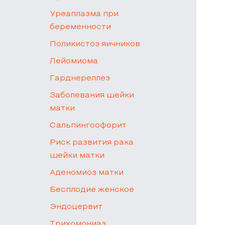
Уреаплазма при
беременности
Поликистоз яичников
Лейомиома
Гарднереллез
Заболевания шейки
матки
Сальпингоофорит
Риск развития рака
шейки матки
Аденомиоз матки
Бесплодие женское
Эндоцервит
Трихомониаз