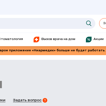
З
Стоматология
Вызов врача на дом
Акции
тарое приложение «Ниармедик» больше не будет работать.
я
ики
Задать вопрос