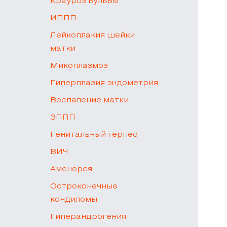
Крауроз вульвы
ИППП
Лейкоплакия шейки
матки
Микоплазмоз
Гиперплазия эндометрия
Воспаление матки
ЗППП
Генитальный герпес
ВИЧ
Аменорея
Остроконечные
кондиломы
Гиперандрогения