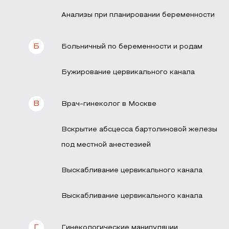
Анализы при планировании беременности
Б
Больничный по беременности и родам
Бужирование цервикального канала
В
Врач-гинеколог в Москве
Вскрытие абсцесса бартолиновой железы
под местной анестезией
Выскабливание цервикального канала
Выскабливание цервикального канала
Г
Гинекологические манипуляции