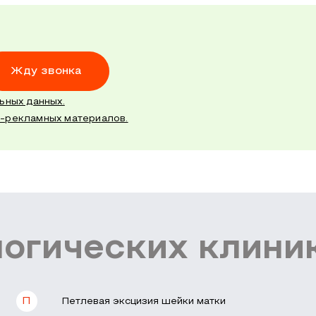
Жду звонка
ьных данных.
о-рекламных материалов.
ологических кли
П
Петлевая эксцизия шейки матки