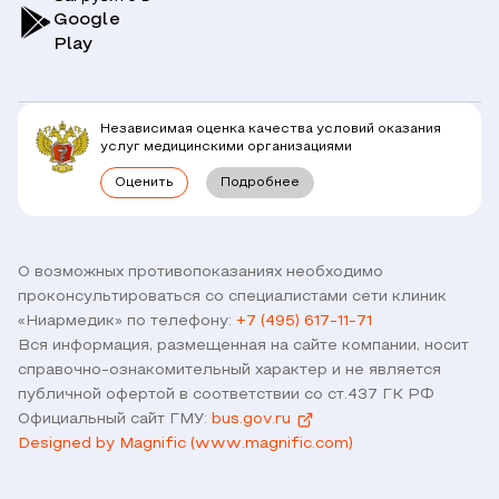
Симптомы
Вопрос-Ответ по ОМС
Google
Play
Клиники
Блог
Юридическим лицам
Комплексные программы
Независимая оценка качества условий оказания
Правовая информация
услуг медицинскими организациями
Прямое прикрепление сотрудников
Оценить
Подробнее
Лицензии
Горячая линия / контроль качества
Работа у нас
Связь с директором
Наши партнеры и клиенты
О возможных противопоказаниях необходимо
проконсультироваться со специалистами сети клиник
Договор оферты
«Ниармедик» по телефону:
+7 (495) 617-11-71
Версия для слабовидящих
Вся информация, размещенная на сайте компании, носит
Оставить отзыв
справочно-ознакомительный характер и не является
публичной офертой в соответствии со ст.437 ГК РФ
Официальный сайт ГМУ:
bus.gov.ru
Designed by Magnific (www.magnific.com)