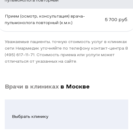
одышки
уменьшает
сведения
точные
особенностей
пульмонолога повторный
во
стресс
о
инструментальные
организма
время
для
жалобах.
методы.
ребенка.
Прием (осмотр, консультация) врача-
5 700
руб.
пульмонолога повторный (к.м.н.)
ходьбы,
ребенка.
Он
Важную
При
продолжительного
Желательно
оценивает
роль
остром
кашля.
заранее
общее
играет
процессе
Уважаемые пациенты, точную стоимость услуг в клиниках
Непрекращающийся
собрать
самочувствие,
рентгенография
врач
сети Ниармедик уточняйте по телефону контакт-центра 8
насморк,
все
уточняет
грудной
назначает
(495) 617-11-71. Стоимость приема или услуги может
отличаться от указанных на сайте.
повышенная
результаты
частоту
клетки.
противовоспалительные
температура
предыдущих
приступов
Снимок
препараты,
без
осмотров,
кашля,
показывает
отхаркивающие
четких
выписки
возможный
изменение
средства.
Врачи в клиниках
в Москве
признаков
после
контакт
структуры
В
простуды
стационарного
с
легких,
некоторых
тоже
лечения.
аллергенами.
наличие
случаях
указывают
очагов
требуются
Выбрать клинику
Важно
Затем
на
воспаления,
ингаляции
уточнить
специалист
возможные
скоплений
с