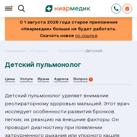
С 1 августа 2026 года старое приложение
«Ниармедик» больше не будет работать.
Скачать новое
по ссылке
Ниармедик
Услуги и
Пульмонология
Детский
цены в
пульмонолог
Москве
Детский пульмонолог
Цены
Услуги
Врачи
Адреса
Вопрос
Детский пульмонолог уделяет внимание
респираторному здоровью малышей. Этот врач
исследует особенности развития бронхов,
легких, их реакцию на внешние факторы. Он
проводит диагностику при появлении
затрудненного дыхания или упорного кашля.