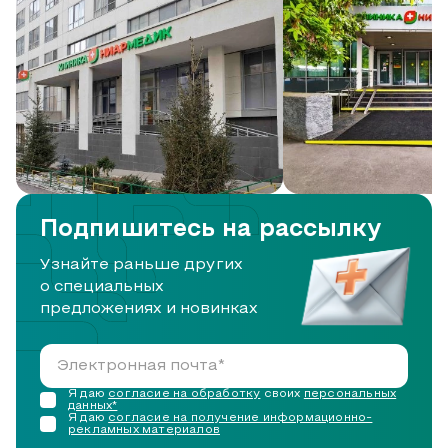
негативным
факторам
среды.
Для
записи
на
прием
позвоните
Подпишитесь на рассылку
или
Узнайте раньше других
оставьте
о специальных
заявку
предложениях и новинках
на
сайте.
Я даю
согласие на обработку
своих
персональных
данных*
Я даю
согласие на получение информационно-
рекламных материалов