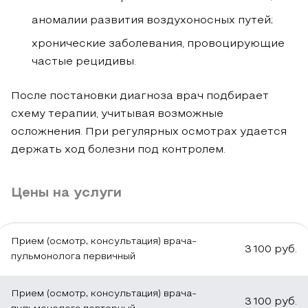
аномалии развития воздухоносных путей;
хронические заболевания, провоцирующие
частые рецидивы.
После постановки диагноза врач подбирает
схему терапии, учитывая возможные
осложнения. При регулярных осмотрах удается
держать ход болезни под контролем.
Родителям
Подготовка
При
Эффективное
Тактика
Цены на услуги
стоит
к
визите
распознавание
лечения
насторожиться
первичной
пульмонолог
патологий
зависит
при
консультации
первым
бронхолегочной
от
Прием (осмотр, консультация) врача-
3 100
руб.
появлении
упрощает
делом
системы
диагноза,
пульмонолога первичный
затрудненного
обследование
собирает
опирается
тяжести
дыхания,
и
подробные
на
симптомов,
Прием (осмотр, консультация) врача-
3 100
руб.