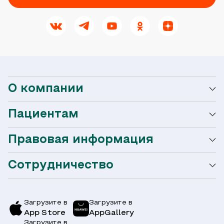
О компании
Пациентам
О сети Ниармедик
Правовая информация
Мобильное приложение
Акции
Сотрудничество
Оформление налогового вычета
Акции
Услуги и цены
Страховым компаниям
Заболевания
Загрузите в
Загрузите в
App Store
AppGallery
Врачи
Загрузите в