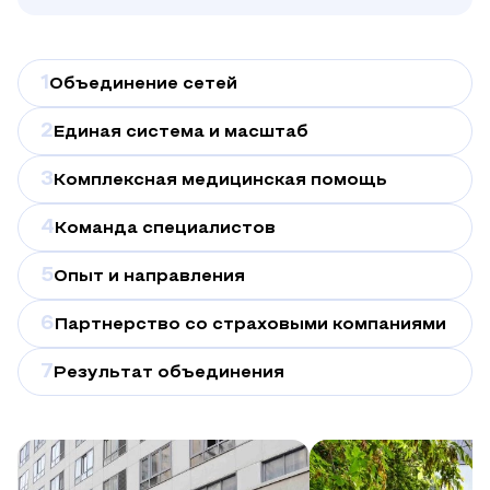
острые
патологии,
1
но
Объединение сетей
и
2
Единая система и масштаб
разрабатывать
стратегии
3
Комплексная медицинская помощь
для
4
профилактики
Команда специалистов
рецидивов,
5
Опыт и направления
укрепления
дыхательной
6
Партнерство со страховыми компаниями
функции
и
7
Результат объединения
повышения
общей
сопротивляемости
организма