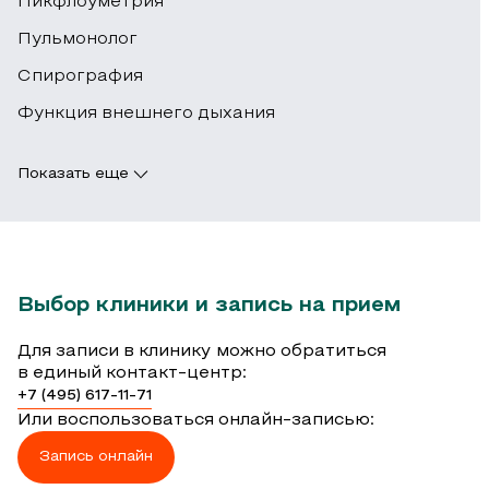
данные
Пикфлоуметрия
соблюдении
данные
терапия
рецидива.
при
Пульмонолог
этих
помогают
показывает
составлении
Спирография
мер
сформировать
высокую
плана
встреча
объективную
эффективность
Функция внешнего дыхания
лечения.
со
картину
даже
специалистом
и
в
Лабораторные
Показать еще
проходит
наметить
тяжелых
исследования
эффективнее.
последующие
случаях.
тоже
Дополнительную
шаги.
незаменимы.
роль
Врач
Специалисты
Анализ
Выбор клиники и запись на прием
играет
принимает
клиники
крови
правильное
решение
«Ниармедик»
выявляет
Для записи в клинику можно обратиться
оформление
о
проводят
повышенное
в единый контакт-центр:
сопроводительных
необходимости
всестороннее
количество
+7 (495) 617-11-71
документов.
дополнительных
обследование
Или воспользоваться онлайн-записью:
лейкоцитов,
исследований
детей
ускоренную
Запись онлайн
Если
или
с
СОЭ,