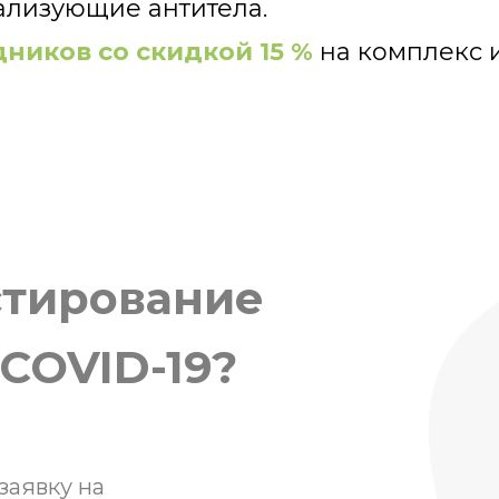
ла
ализующие антитела.
дников со скидкой 15 %
на комплекс 
РФ)
 оговаривается индивидуально.
стирование
COVID-19?
заявку на