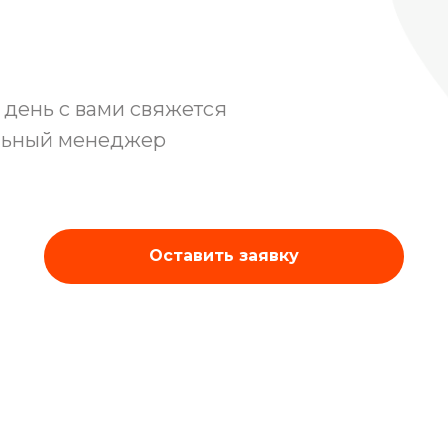
От 2100 ₽
РФ)
(тест-система EUROIMMUN)
е день с вами свяжется
льный менеджер
От 1650 ₽
Оставить заявку
Результат через 24 часа
оговаривается индивидуально.