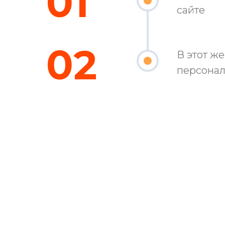
01
сайте
От 850 ₽
(тест-система производства 
02
В этот ж
персона
Мазок, ПЦР-тест
От 950 ₽
Результат через 48 часов
Размер скидки от объёма исследования 