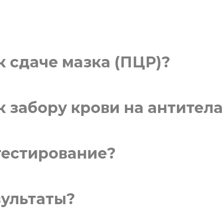
к сдаче мазка (ПЦР)?
к забору крови на антител
тестирование?
зультаты?