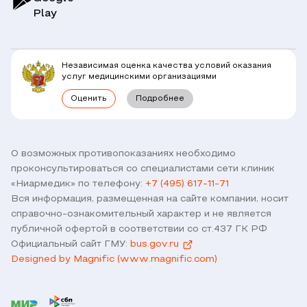
Play
Клиники
Блог
Юридическим лицам
Комплексные программы
Независимая оценка качества условий оказания
Правовая информация
услуг медицинскими организациями
Прямое прикрепление сотрудников
Оценить
Подробнее
Лицензии
Горячая линия / контроль качества
Работа у нас
Связь с директором
Наши партнеры и клиенты
О возможных противопоказаниях необходимо
проконсультироваться со специалистами сети клиник
Договор оферты
«Ниармедик» по телефону:
+7 (495) 617-11-71
Версия для слабовидящих
Вся информация, размещенная на сайте компании, носит
Оставить отзыв
справочно-ознакомительный характер и не является
публичной офертой в соответствии со ст.437 ГК РФ
Официальный сайт ГМУ:
bus.gov.ru
Designed by Magnific (www.magnific.com)