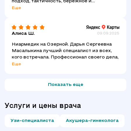
подход, тактичность, бережное и
заботливое отношение к пациенту. Дарья
Еще
Сергеевна очень помогла мне в быстром
разрешении сложных ситуаций со
здоровьем.
Алиса Ш.
09.09.2025
Ниармедик на Озерной. Дарья Сергеевна
Масалыкина лучший специалист из всех,
кого встречала. Профессионал своего дела,
Еще
Показать еще
Услуги и цены врача
Узи-специалиста
Акушера-гинеколога