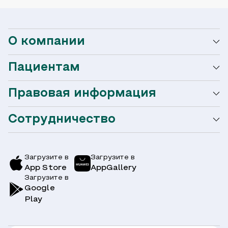
О компании
Пациентам
О сети Ниармедик
Правовая информация
Мобильное приложение
Акции
Сотрудничество
Оформление налогового вычета
Акции
Услуги и цены
Страховым компаниям
Заболевания
Загрузите в
Загрузите в
App Store
AppGallery
Врачи
Загрузите в
Симптомы
Вопрос-Ответ по ОМС
Google
Play
Клиники
Блог
Юридическим лицам