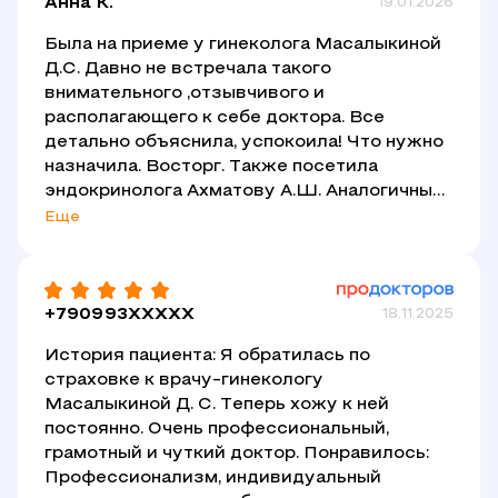
Анна К.
19.01.2026
Была на приеме у гинеколога Масалыкиной
Д.С. Давно не встречала такого
внимательного ,отзывчивого и
располагающего к себе доктора. Все
детально объяснила, успокоила! Что нужно
назначила. Восторг. Также посетила
эндокринолога Ахматову А.Ш. Аналогичные
ощущения. Классный молодой доктор. К
Еще
таким докторам приятно обращаться.
Спасибо
+790993XXXXX
18.11.2025
История пациента: Я обратилась по
страховке к врачу-гинекологу
Масалыкиной Д. С. Теперь хожу к ней
постоянно. Очень профессиональный,
грамотный и чуткий доктор. Понравилось:
Профессионализм, индивидуальный