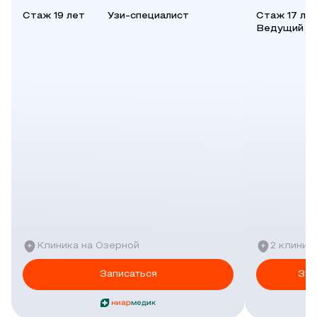
Стаж 19 лет
Узи-специалист
Стаж 17 ле
Ведущий в
Клиника на Озерной
2 клиник
Записаться
Зап