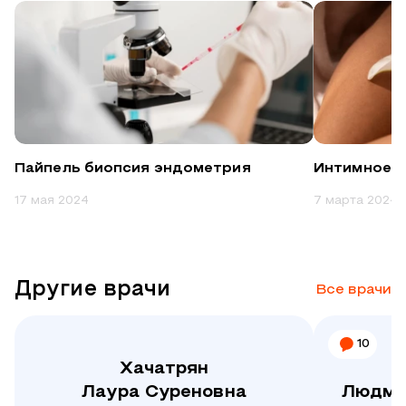
Пайпель биопсия эндометрия
Интимное 
17 мая 2024
7 марта 2024
Другие врачи
Все врачи
10
Хачатрян
Лаура Суреновна
Людми