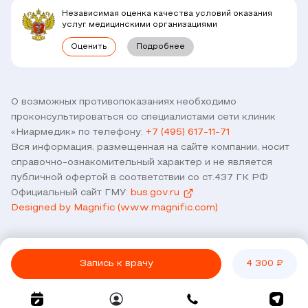
Комплексные программы
Независимая оценка качества условий оказания
Правовая информация
услуг медицинскими организациями
Прямое прикрепление сотрудников
Оценить
Подробнее
Лицензии
Горячая линия / контроль качества
Работа у нас
Связь с директором
Наши партнеры и клиенты
О возможных противопоказаниях необходимо
проконсультироваться со специалистами сети клиник
Договор оферты
«Ниармедик» по телефону:
+7 (495) 617-11-71
Версия для слабовидящих
Вся информация, размещенная на сайте компании, носит
Оставить отзыв
справочно-ознакомительный характер и не является
публичной офертой в соответствии со ст.437 ГК РФ
Официальный сайт ГМУ:
bus.gov.ru
Designed by Magnific (www.magnific.com)
Запись к врачу
4 300 ₽