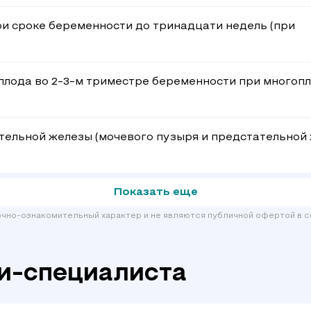
и сроке беременности до тринадцати недель (при
плода во 2-3-м триместре беременности при многоп
тельной железы (мочевого пузыря и предстательной
Показать еще
очно-ознакомительный характер и не являются публичной офертой в с
и-специалиста