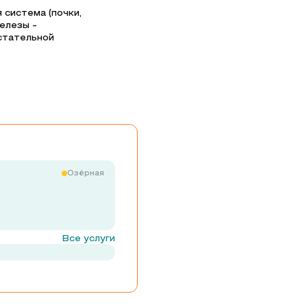
система (почки,
елезы -
дстательной
Озёрная
Все услуги