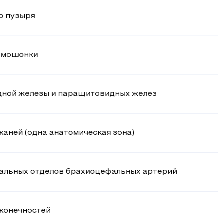
о пузыря
в мошонки
дной железы и паращитовидных желез
каней (одна анатомическая зона)
альных отделов брахиоцефальных артерий
 конечностей