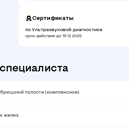
- БЦА
- УЗИ мягких тканей
- УЗИ лимфатических узлов
Сертификаты
- УЗИ функции желчного пузыря
по Ультразвуковой диагностике
срок действия до 15.12.2025
-специалиста
 брюшной полости (комплексное)
х желез