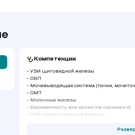
че
Компетенции
- УЗИ щитовидной железы
- ОБП
- Мочевыводящая система (почки, мочеточ
- ОМТ
- Молочные железы
- Беременность все сроки (не скрининги)
- УЗИ предстательной железы
- УЗИ мошонки
- УЗИ сосудов верхних и нижних конечнос
Разве