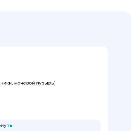
ники, мочевой пузырь)
тей
рнуть