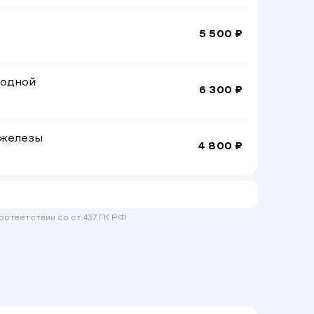
5 500 ₽
лодной
6 300 ₽
 железы
4 800 ₽
оответствии со ст.437 ГК РФ