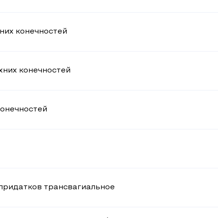
них конечностей
хних конечностей
конечностей
 придатков трансвагиальное