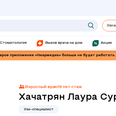
Зака
Стоматология
Вызов врача на дом
Акции
тарое приложение «Ниармедик» больше не будет работать.
Взрослый врач
19 лет стаж
Хачатрян Лаура Су
Узи-специалист