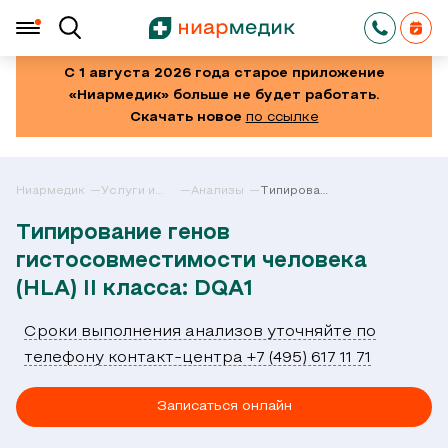
С 1 августа 2026 года старое приложение
«Ниармедик» больше не будет работать.
Скачать новое
по ссылке
Ниармедик
Услуги и
Анализы
Типирование
цены в
генов
Москве
гистосовместимости
Типирование генов
человека
(HLA) II
гистосовместимости человека
класса:
DQA1
(HLA) II класса: DQA1
Сроки выполнения анализов уточняйте по
телефону контакт-центра +7 (495) 617 11 71
Записаться онлайн