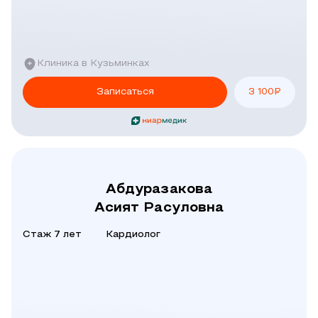
Клиника в Кузьминках
Записаться
3 100
₽
Абдуразакова
Асият Расуловна
Стаж 7 лет
Кардиолог