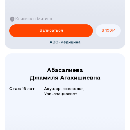
Клиника в Митино
Записаться
3 100
₽
Абасалиева
Джамиля Агакишиевна
Стаж 16 лет
Акушер-гинеколог,
Узи-специалист