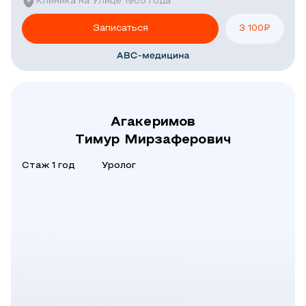
Клиника на Улице 1905 года
Записаться
3 100
₽
Агакеримов
Тимур Мирзаферович
Стаж 1 год
Уролог