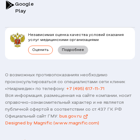
Симптомы
Вопрос-Ответ по ОМС
Google
Play
Клиники
Блог
Юридическим лицам
Комплексные программы
Независимая оценка качества условий оказания
Правовая информация
услуг медицинскими организациями
Прямое прикрепление сотрудников
Оценить
Подробнее
Лицензии
Горячая линия / контроль качества
Работа у нас
Связь с директором
Наши партнеры и клиенты
О возможных противопоказаниях необходимо
проконсультироваться со специалистами сети клиник
Договор оферты
«Ниармедик» по телефону:
+7 (495) 617-11-71
Версия для слабовидящих
Вся информация, размещенная на сайте компании, носит
Оставить отзыв
справочно-ознакомительный характер и не является
публичной офертой в соответствии со ст.437 ГК РФ
Официальный сайт ГМУ:
bus.gov.ru
Designed by Magnific (www.magnific.com)