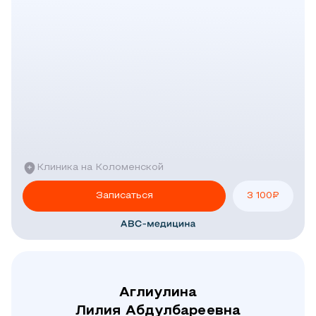
Клиника на Коломенской
Записаться
3 100
₽
Аглиулина
Лилия Абдулбареевна