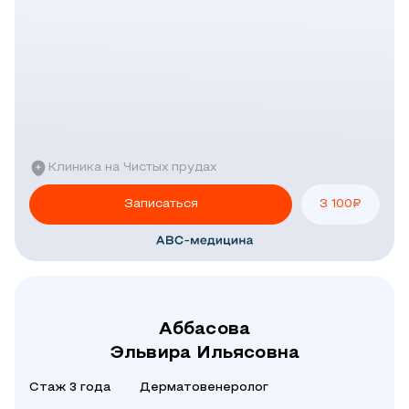
Клиника на Чистых прудах
Записаться
3 100
₽
Аббасова
Эльвира Ильясовна
Стаж 3 года
Дерматовенеролог