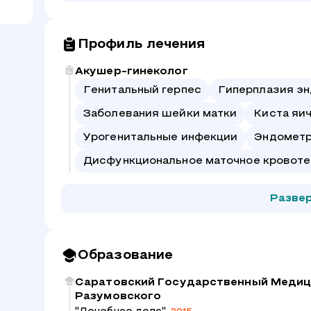
Профиль лечения
Акушер-гинеколог
Генитальный герпес
Гиперплазия э
Заболевания шейки матки
Киста яи
Урогенитальные инфекции
Эндомет
Дисфункциональное маточное кровоте
Разве
Образование
Саратовский Государственный Медици
Разумовского