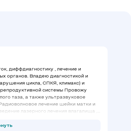
ок, диффдиагностику , лечение и
ых органов. Владею диагностикой и
арушения цикла, СПКЯ, климакс) и
 репродуктивной системы Провожу
ого таза, а также ультразвуковое
 Радиоволновое лечение шейки матки и
ведение лазерного лечения влагалища ,
енствую знания в рамках доказательной
наиболее эффективные решения.
рнуть