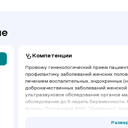
че
Компетенции
Провожу гинекологический прием пациент
профилактику заболеваний женских полов
лечением воспалительных, эндокринных (н
доброкачественных заболеваний женской
ультразвуковое обследование органов мал
обследование до 11 недель беременности.
вульвы. Постановка ВМС, "Импланон", про
введение "Сферогель". Постоянно соверш
медицины, чтобы предлагать пациентам 
Разве