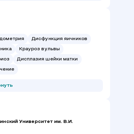
ндометрия
Дисфункция яичников
чника
Крауроз вульвы
риоз
Дисплазия шейки матки
чение
рнуть
нский Университет им. В.И.