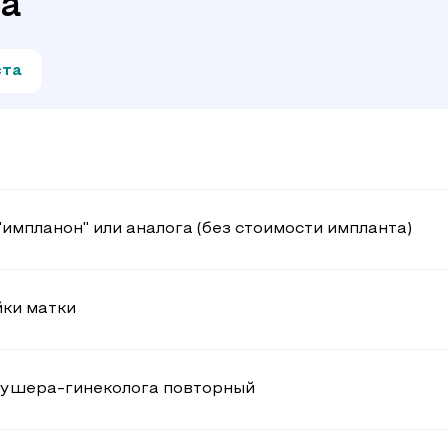
ча
ста
импланон" или аналога (без стоимости импланта)
ки матки
акушера-гинеколога повторный