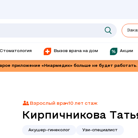
Зака
Стоматология
Вызов врача на дом
Акции
тарое приложение «Ниармедик» больше не будет работать.
Взрослый врач
10 лет стаж
Кирпичникова Тать
Акушер-гинеколог
Узи-специалист