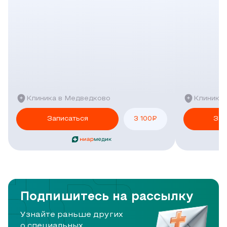
Клиника в Медведково
Клиника 
Записаться
3 100
₽
Зап
Подпишитесь на рассылку
Узнайте раньше других
о специальных