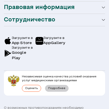
Правовая информация
Мобильное приложение
Акции
Сотрудничество
Оформление налогового вычета
Акции
Услуги и цены
Страховым компаниям
Заболевания
Загрузите в
Загрузите в
App Store
AppGallery
Врачи
Загрузите в
Симптомы
Вопрос-Ответ по ОМС
Google
Play
Клиники
Блог
Юридическим лицам
Комплексные программы
Независимая оценка качества условий оказания
Правовая информация
услуг медицинскими организациями
Прямое прикрепление сотрудников
Оценить
Подробнее
Лицензии
Горячая линия / контроль качества
Работа у нас
Связь с директором
Наши партнеры и клиенты
О возможных противопоказаниях необходимо