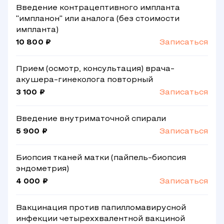
Введение контрацептивного импланта
"импланон" или аналога (без стоимости
импланта)
10 800 ₽
Записаться
Прием (осмотр, консультация) врача-
акушера-гинеколога повторный
3 100 ₽
Записаться
Введение внутриматочной спирали
5 900 ₽
Записаться
Биопсия тканей матки (пайпель-биопсия
эндометрия)
4 000 ₽
Записаться
Вакцинация против папилломавирусной
инфекции четыреххвалентной вакциной