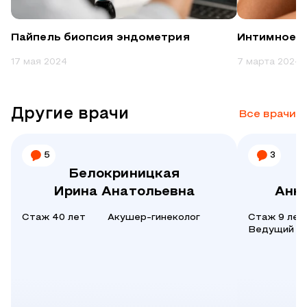
Пайпель биопсия эндометрия
Интимное 
17 мая 2024
7 марта 2024
Другие врачи
Все врачи
5
3
Белокриницкая
Ирина Анатольевна
Анн
Стаж 40 лет
Акушер-гинеколог
Стаж 9 лет
Ведущий в