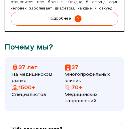
становится все больше. Каждые 5 секунд один
человек заболевает диабетом, каждые 7 секунд —
кто-то умирает от него. А в год он уносит жизни
Подробнее
около 5 миллионов человек. Эти цифры
свидетельствуют о катастрофическом нарастании
заболеваемости. Хотите знать, как вовремя
обнаружить недуг и не допустить осложнений?
Почему мы?
Врачи-эндокринологи из клиники “Ниармедик”
расскажут вам об этом.
37 лет
37
На медицинском
Многопрофильных
рынке
клиник
1500+
70+
Специалистов
Медицинских
направлений