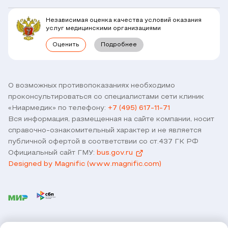
Комплексные программы
Независимая оценка качества условий оказания
Правовая информация
услуг медицинскими организациями
Прямое прикрепление сотрудников
Оценить
Подробнее
Лицензии
Горячая линия / контроль качества
Работа у нас
Связь с директором
Наши партнеры и клиенты
О возможных противопоказаниях необходимо
проконсультироваться со специалистами сети клиник
Договор оферты
«Ниармедик» по телефону:
+7 (495) 617-11-71
Версия для слабовидящих
Вся информация, размещенная на сайте компании, носит
Оставить отзыв
справочно-ознакомительный характер и не является
публичной офертой в соответствии со ст.437 ГК РФ
Официальный сайт ГМУ:
bus.gov.ru
Designed by Magnific (www.magnific.com)