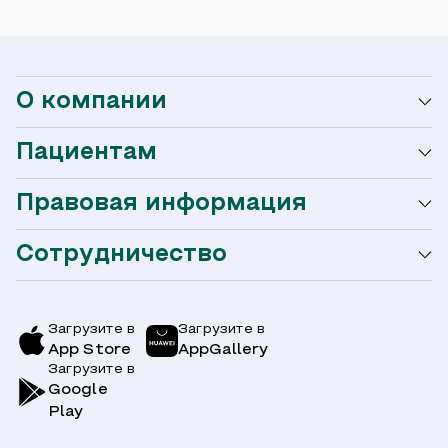
О компании
Пациентам
О сети Ниармедик
Правовая информация
Мобильное приложение
Акции
Сотрудничество
Оформление налогового вычета
Акции
Услуги и цены
Страховым компаниям
Заболевания
Загрузите в
Загрузите в
App Store
AppGallery
Врачи
Загрузите в
Симптомы
Вопрос-Ответ по ОМС
Google
Play
Клиники
Блог
Юридическим лицам