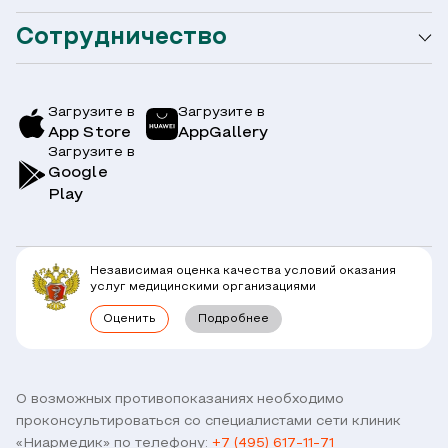
Акции
Сотрудничество
Оформление налогового вычета
Акции
Услуги и цены
Страховым компаниям
Заболевания
Загрузите в
Загрузите в
App Store
AppGallery
Врачи
Загрузите в
Симптомы
Вопрос-Ответ по ОМС
Google
Play
Клиники
Блог
Юридическим лицам
Комплексные программы
Независимая оценка качества условий оказания
Правовая информация
услуг медицинскими организациями
Прямое прикрепление сотрудников
Оценить
Подробнее
Лицензии
Горячая линия / контроль качества
Работа у нас
Связь с директором
Наши партнеры и клиенты
О возможных противопоказаниях необходимо
проконсультироваться со специалистами сети клиник
Договор оферты
«Ниармедик» по телефону:
+7 (495) 617-11-71