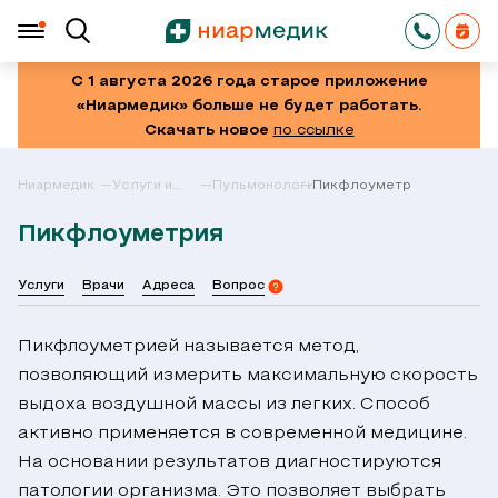
С 1 августа 2026 года старое приложение
«Ниармедик» больше не будет работать.
Скачать новое
по ссылке
Ниармедик
Услуги и
Пульмонология
Пикфлоуметрия
цены в
Москве
Пикфлоуметрия
Услуги
Врачи
Адреса
Вопрос
Пикфлоуметрией называется метод,
позволяющий измерить максимальную скорость
выдоха воздушной массы из легких. Способ
активно применяется в современной медицине.
На основании результатов диагностируются
патологии организма. Это позволяет выбрать