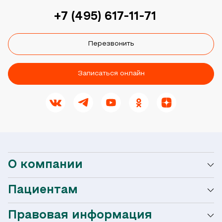
+7 (495) 617-11-71
Перезвонить
Записаться онлайн
О компании
Пациентам
О сети Ниармедик
Правовая информация
Мобильное приложение