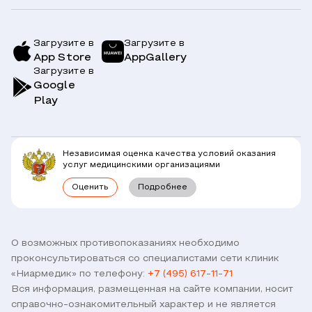
Услуги и цены
Страховым компаниям
Заболевания
Загрузите в
Загрузите в
App Store
AppGallery
Врачи
Загрузите в
Симптомы
Вопрос-Ответ по ОМС
Google
Play
Клиники
Блог
Юридическим лицам
Комплексные программы
Независимая оценка качества условий оказания
Правовая информация
услуг медицинскими организациями
Прямое прикрепление сотрудников
Оценить
Подробнее
Лицензии
Горячая линия / контроль качества
Работа у нас
Связь с директором
Наши партнеры и клиенты
О возможных противопоказаниях необходимо
проконсультироваться со специалистами сети клиник
Договор оферты
«Ниармедик» по телефону:
+7 (495) 617-11-71
Версия для слабовидящих
Вся информация, размещенная на сайте компании, носит
Оставить отзыв
справочно-ознакомительный характер и не является