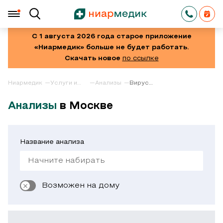
С 1 августа 2026 года старое приложение
«Ниармедик» больше не будет работать.
Скачать новое
по ссылке
Ниармедик
Услуги и
Анализы
Вирус
цены
Варицелла-
Зостер
Анализы
в Москве
(VZV)
Название анализа
Возможен на дому