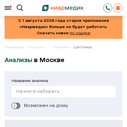
С 1 августа 2026 года старое приложение
«Ниармедик» больше не будет работать.
Скачать новое
по ссылке
Ниармедик
Услуги и
Анализы
Щитовидная
цены
железа
Анализы
в Москве
Название анализа
Возможен на дому