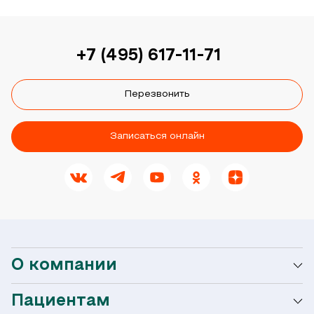
+7 (495) 617-11-71
Перезвонить
Записаться онлайн
О компании
Пациентам
О сети Ниармедик