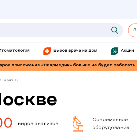
З
Стоматология
Вызов врача на дом
Акции
тарое приложение «Ниармедик» больше не будет работать.
lla virus)
Москве
00
Современное
видов анализов
оборудование