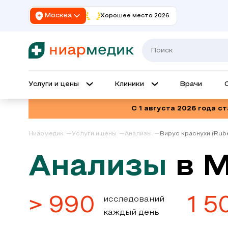
Москва
Хорошее место 2026
Услуги и цены
Клиники
Врачи
С 1 августа 2026 года с
Ниармедик
Услуги и цены
Анализы
Вирус краснухи (Rube
Анализы
в 
> 990
1 5
исследований
каждый день