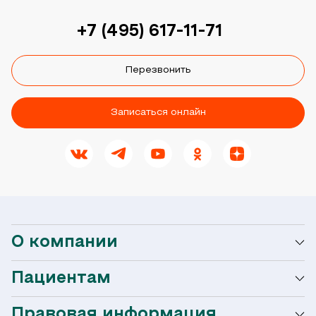
+7 (495) 617-11-71
Перезвонить
Записаться онлайн
О компании
Пациентам
О сети Ниармедик
Правовая информация
Мобильное приложение