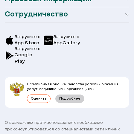
Акции
Сотрудничество
Оформление налогового вычета
Акции
Услуги и цены
Страховым компаниям
Заболевания
Загрузите в
Загрузите в
App Store
AppGallery
Врачи
Загрузите в
Симптомы
Вопрос-Ответ по ОМС
Google
Play
Клиники
Блог
Юридическим лицам
Комплексные программы
Независимая оценка качества условий оказания
Правовая информация
услуг медицинскими организациями
Прямое прикрепление сотрудников
Оценить
Подробнее
Лицензии
Горячая линия / контроль качества
Работа у нас
Связь с директором
Наши партнеры и клиенты
О возможных противопоказаниях необходимо
проконсультироваться со специалистами сети клиник
Договор оферты