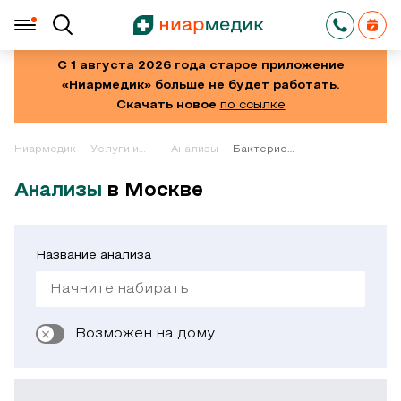
С 1 августа 2026 года старое приложение
«Ниармедик» больше не будет работать.
Скачать новое
по ссылке
Ниармедик
Услуги и
Анализы
Бактериологическое
цены
исследование
материала
Анализы
в Москве
с кожи,
мягких
тканей
Название анализа
Возможен на дому