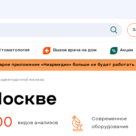
З
Стоматология
Вызов врача на дом
Акции
тарое приложение «Ниармедик» больше не будет работать.
поджелудочной железы
Москве
00
Современное
видов анализов
оборудование