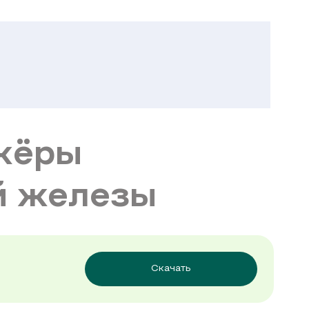
кёры
й железы
Скачать