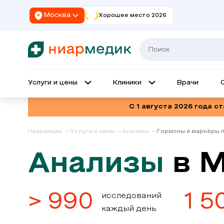
Москва
Хорошее место 2026
Услуги и цены
Клиники
Врачи
С 1 августа 2026 года с
Ниармедик
Услуги и цены
Анализы
Гормоны и маркёры 
Анализы
в 
> 990
1 5
исследований
каждый день