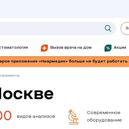
З
Стоматология
Вызов врача на дом
Акции
тарое приложение «Ниармедик» больше не будет работать.
роэлементы
Москве
00
Современное
видов анализов
оборудование