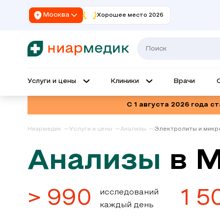
Москва
Хорошее место 2026
Услуги и цены
Клиники
Врачи
С 1 августа 2026 года с
Ниармедик
Услуги и цены
Анализы
Электролиты и мик
Анализы
в 
> 990
1 5
исследований
каждый день