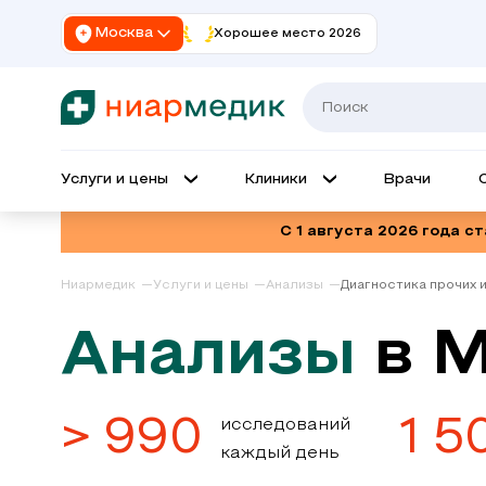
Москва
Хорошее место 2026
Услуги и цены
Клиники
Врачи
С 1 августа 2026 года с
Ниармедик
Услуги и цены
Анализы
Диагностика прочих 
Анализы
в 
> 990
1 5
исследований
каждый день