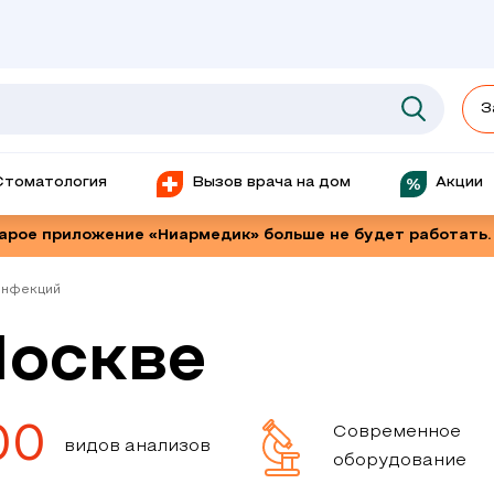
З
Стоматология
Вызов врача на дом
Акции
тарое приложение «Ниармедик» больше не будет работать.
инфекций
Москве
00
Современное
видов анализов
оборудование