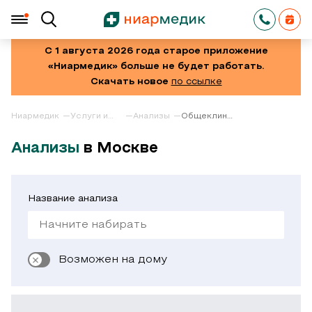
С 1 августа 2026 года старое приложение
«Ниармедик» больше не будет работать.
Скачать новое
по ссылке
Ниармедик
Услуги и
Анализы
Общеклинические
цены
исследования
мазков и
Анализы
в Москве
биологических
жидкостей
Название анализа
Возможен на дому