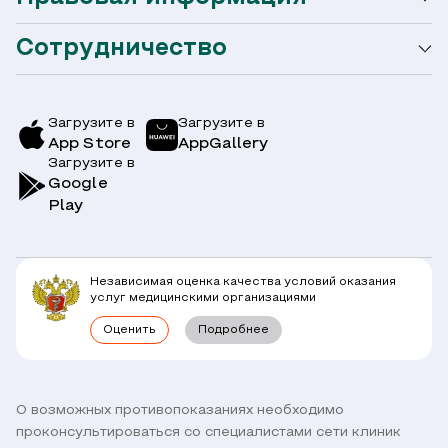
Акции
Сотрудничество
Оформление налогового вычета
Акции
Услуги и цены
Страховым компаниям
Заболевания
Загрузите в
Загрузите в
App Store
AppGallery
Врачи
Загрузите в
Симптомы
Вопрос-Ответ по ОМС
Google
Play
Клиники
Блог
Юридическим лицам
Комплексные программы
Независимая оценка качества условий оказания
Правовая информация
услуг медицинскими организациями
Прямое прикрепление сотрудников
Оценить
Подробнее
Лицензии
Горячая линия / контроль качества
Работа у нас
Связь с директором
Наши партнеры и клиенты
О возможных противопоказаниях необходимо
проконсультироваться со специалистами сети клиник
Договор оферты