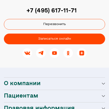
+7 (495) 617-11-71
Перезвонить
Записаться онлайн
О компании
Пациентам
О сети Ниармедик
Правовая информация
Мобильное приложение