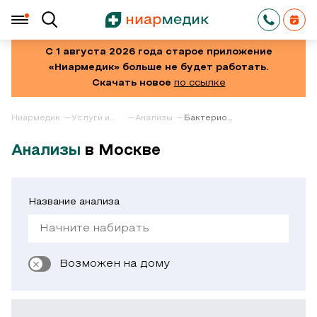
С 1 августа 2026 года старое приложение
«Ниармедик» больше не будет работать.
Скачать новое
по ссылке
Ниармедик
Услуги и
Анализы
Бактериологическое
цены
исследование
грудного
Анализы
в Москве
молока
Название анализа
Возможен на дому