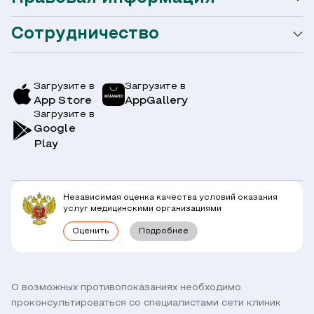
Акции
Сотрудничество
Оформление налогового вычета
Акции
Услуги и цены
Страховым компаниям
Заболевания
Загрузите в
Загрузите в
App Store
AppGallery
Врачи
Загрузите в
Симптомы
Вопрос-Ответ по ОМС
Google
Play
Клиники
Блог
Юридическим лицам
Комплексные программы
Независимая оценка качества условий оказания
Правовая информация
услуг медицинскими организациями
Прямое прикрепление сотрудников
Оценить
Подробнее
Лицензии
Горячая линия / контроль качества
Работа у нас
Связь с директором
Наши партнеры и клиенты
О возможных противопоказаниях необходимо
проконсультироваться со специалистами сети клиник
Договор оферты