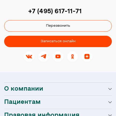
+7 (495) 617-11-71
Перезвонить
Записаться онлайн
О компании
Пациентам
О сети Ниармедик
Правовая информация
Мобильное приложение