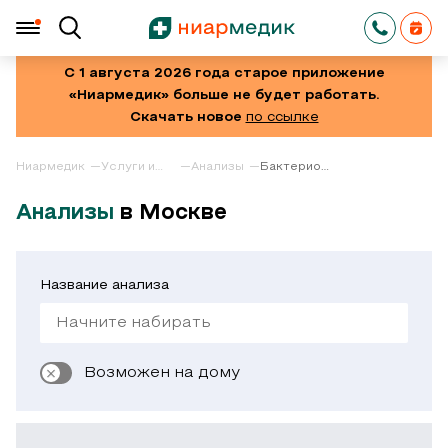
С 1 августа 2026 года старое приложение
«Ниармедик» больше не будет работать.
Скачать новое
по ссылке
Ниармедик
Услуги и
Анализы
Бактериологическое
цены
исследование
отделяемого
Анализы
в Москве
нижних
дыхательных
путей
Название анализа
Возможен на дому