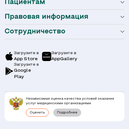
Пациентам
О сети Ниармедик
Правовая информация
Мобильное приложение
Акции
Сотрудничество
Оформление налогового вычета
Акции
Услуги и цены
Страховым компаниям
Заболевания
Загрузите в
Загрузите в
App Store
AppGallery
Врачи
Загрузите в
Симптомы
Вопрос-Ответ по ОМС
Google
Play
Клиники
Блог
Юридическим лицам
Комплексные программы
Независимая оценка качества условий оказания
Правовая информация
услуг медицинскими организациями
Прямое прикрепление сотрудников
Оценить
Подробнее
Лицензии
Горячая линия / контроль качества
Работа у нас