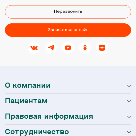
Перезвонить
Записаться онлайн
О компании
Пациентам
О сети Ниармедик
Правовая информация
Мобильное приложение
Акции
Сотрудничество
Оформление налогового вычета
Акции