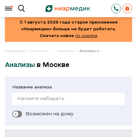
С 1 августа 2026 года старое приложение
«Ниармедик» больше не будет работать.
Скачать новое
по ссылке
Ниармедик
Услуги и
Анализы
Анализы на
цены
бронхиальную
астму
Анализы
в Москве
Название анализа
Возможен на дому