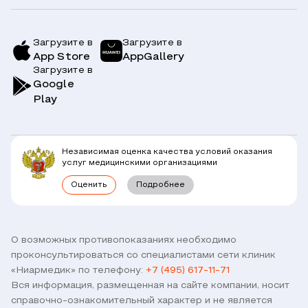
Услуги и цены
Страховым компаниям
Заболевания
Загрузите в
Загрузите в
App Store
AppGallery
Врачи
Загрузите в
Симптомы
Вопрос-Ответ по ОМС
Google
Play
Клиники
Блог
Юридическим лицам
Комплексные программы
Независимая оценка качества условий оказания
Правовая информация
услуг медицинскими организациями
Прямое прикрепление сотрудников
Оценить
Подробнее
Лицензии
Горячая линия / контроль качества
Работа у нас
Связь с директором
Наши партнеры и клиенты
О возможных противопоказаниях необходимо
проконсультироваться со специалистами сети клиник
Договор оферты
«Ниармедик» по телефону:
+7 (495) 617-11-71
Версия для слабовидящих
Вся информация, размещенная на сайте компании, носит
Оставить отзыв
справочно-ознакомительный характер и не является