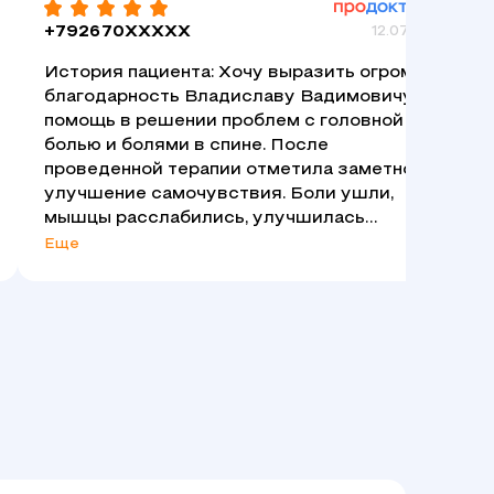
+792670XXXXX
12.07.2025
История пациента: Хочу выразить огромную
благодарность Владиславу Вадимовичу за
помощь в решении проблем с головной
болью и болями в спине. После
проведенной терапии отметила заметное
улучшение самочувствия. Боли ушли,
мышцы расслабились, улучшилась
подвижность суставов. Чуткий,
Еще
отзывчивый, приятный в общении доктор, с
которым каждый сеанс был в
удовольствие. Спасибо за возвращение к
качественной, комфортной жизни.