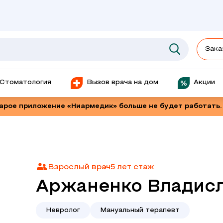
Зака
Стоматология
Вызов врача на дом
Акции
тарое приложение «Ниармедик» больше не будет работать.
Взрослый врач
5 лет стаж
Аржаненко Владис
Невролог
Мануальный терапевт