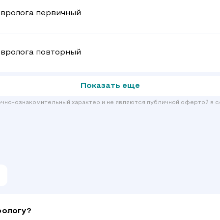
евролога первичный
евролога повторный
Показать еще
очно-ознакомительный характер и не являются публичной офертой в с
рологу?