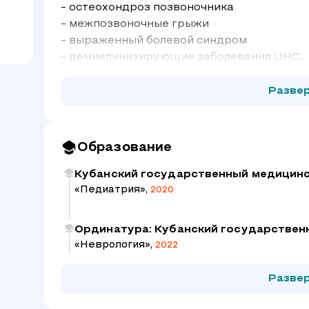
- остеохондроз позвоночника
- межпозвоночные грыжи
- выраженный болевой синдром
- демиелинизирующие заболевания ЦНС
- нарушение мозгового кровообращения
- нейропатии
Разве
- расстройства вегетативной нервной си
- невралгия лицевого и тройничного нерв
Образование
Кубанский государственный медицинс
«Педиатрия»,
2020
Ординатура: Кубанский государствен
«Неврология»,
2022
Разве