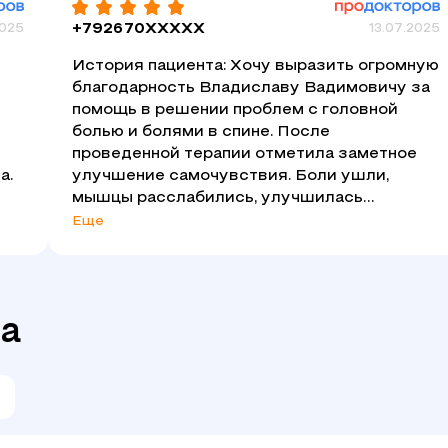
2025
+792670XXXXX
13.07.2025
История пациента: Хочу выразить огромную
благодарность Владиславу Вадимовичу за
помощь в решении проблем с головной
болью и болями в спине. После
проведенной терапии отметила заметное
а.
улучшение самочувствия. Боли ушли,
мышцы расслабились, улучшилась
подвижность суставов. Чуткий,
Еще
отзывчивый, приятный в общении доктор, с
я
которым каждый сеанс был в
а
удовольствие. Спасибо за возвращение к
качественной, комфортной жизни.
ча