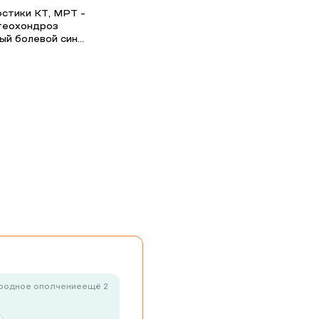
стики КТ, МРТ -
стеохондроз
й болевой син...
родное ополчение
ещё 2