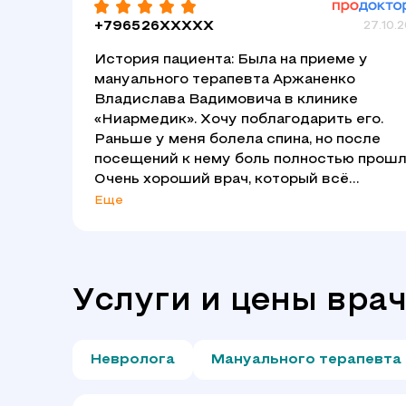
+796526XXXXX
27.10.
История пациента: Была на приеме у
мануального терапевта Аржаненко
Владислава Вадимовича в клинике
«Ниармедик». Хочу поблагодарить его.
Раньше у меня болела спина, но после
посещений к нему боль полностью прошл
Очень хороший врач, который всё
правильно объяснил и назначил
Еще
эффективное лечение. Теперь чувствую
себя отлично и могу спокойно заниматьс
своими делами. Рекомендую Владислав
Вадимовича всем, кто сталкивается с
Услуги и цены вра
проблемами спины!
Невролога
Мануального терапевта