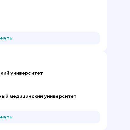
рнуть
стемы
а
Врач проводит тейпирование на различных участках рук, ног и туловища с 18 лет.
кий университет
ный медицинский университет
рнуть