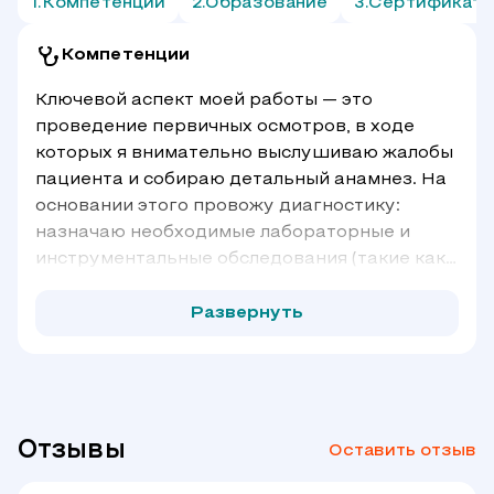
Компетенции
Образование
Сертификат
Компетенции
Ключевой аспект моей работы — это
проведение первичных осмотров, в ходе
которых я внимательно выслушиваю жалобы
пациента и собираю детальный анамнез. На
основании этого провожу диагностику:
назначаю необходимые лабораторные и
инструментальные обследования (такие как
УЗИ, рентген или анализы), а затем
интерпретирую их результаты для
Развернуть
постановки точного диагноза. В рамках
хирургической практики самостоятельно
выполняю небольшие оперативные
вмешательства, включая удаление
новообразований, вскрытие абсцессов и
Отзывы
Оставить отзыв
наложение швов. После операции