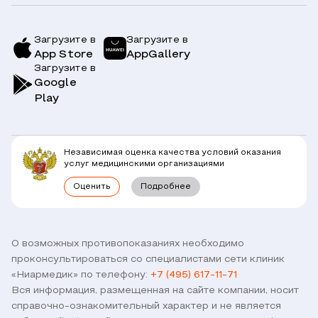
Услуги и цены
Страховым компаниям
Заболевания
Загрузите в
Загрузите в
App Store
AppGallery
Врачи
Загрузите в
Симптомы
Вопрос-Ответ по ОМС
Google
Play
Клиники
Блог
Юридическим лицам
Комплексные программы
Независимая оценка качества условий оказания
Правовая информация
услуг медицинскими организациями
Прямое прикрепление сотрудников
Оценить
Подробнее
Лицензии
Горячая линия / контроль качества
Работа у нас
Связь с директором
Наши партнеры и клиенты
О возможных противопоказаниях необходимо
проконсультироваться со специалистами сети клиник
Договор оферты
«Ниармедик» по телефону:
+7 (495) 617-11-71
Версия для слабовидящих
Вся информация, размещенная на сайте компании, носит
Оставить отзыв
справочно-ознакомительный характер и не является