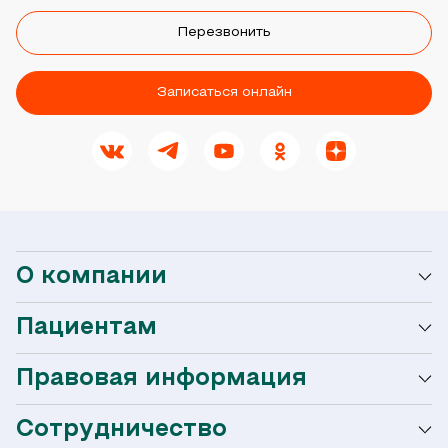
Перезвонить
Записаться онлайн
О компании
Пациентам
О сети Ниармедик
Правовая информация
Мобильное приложение
Акции
Сотрудничество
Оформление налогового вычета
Акции