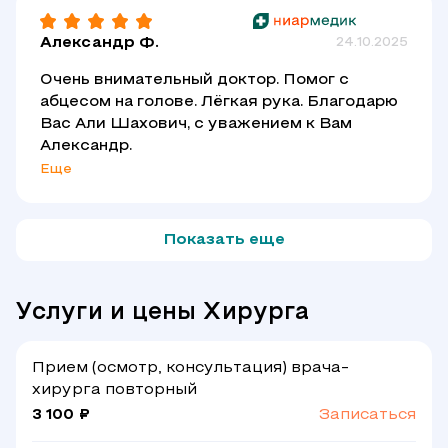
осуществляю динамическое наблюдение за
пациентами, контролирую процесс их
Александр Ф.
24.10.2025
восстановления и при необходимости
корректирую лечение. Даю рекомендации по
Очень внимательный доктор. Помог с
лечению, профилактике заболеваний,
абцесом на голове. Лёгкая рука. Благодарю
коррекции образа жизни и питания. Если же
Вас Али Шахович, с уважением к Вам
Александр.
состояние пациента требует более сложной
Еще
помощи, организую направление к
узкопрофильным специалистам или в
специализированные лечебные учреждения.
Показать еще
Услуги и цены Хирурга
Прием (осмотр, консультация) врача-
хирурга повторный
3 100 ₽
Записаться