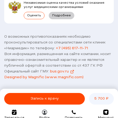
Комплексные программы
Независимая оценка качества условий оказания
Правовая информация
услуг медицинскими организациями
Прямое прикрепление сотрудников
Оценить
Подробнее
Лицензии
Горячая линия / контроль качества
Работа у нас
Связь с директором
Наши партнеры и клиенты
О возможных противопоказаниях необходимо
проконсультироваться со специалистами сети клиник
Договор оферты
«Ниармедик» по телефону:
+7 (495) 617-11-71
Версия для слабовидящих
Вся информация, размещенная на сайте компании, носит
Оставить отзыв
справочно-ознакомительный характер и не является
публичной офертой в соответствии со ст.437 ГК РФ
Официальный сайт ГМУ:
bus.gov.ru
Designed by Magnific (www.magnific.com)
Запись к врачу
5 700 ₽
Записаться
Войти
Позвонить
Маршрут