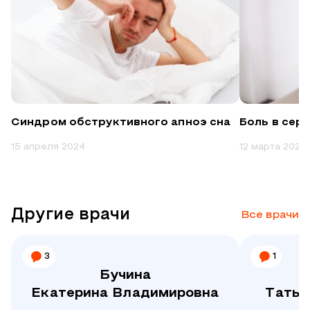
Синдром обструктивного апноэ сна
Боль в сер
15 апреля 2024
12 марта 2024
Другие врачи
Все врачи
3
1
Бучина
Екатерина Владимировна
Татья