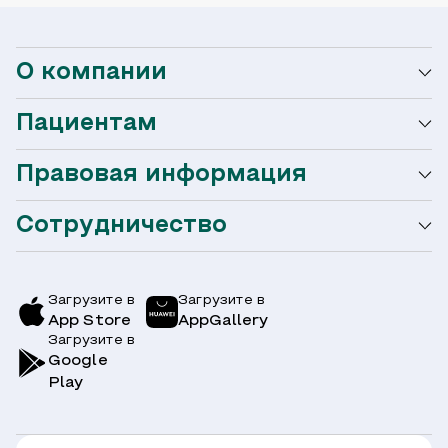
О компании
Пациентам
О сети Ниармедик
Правовая информация
Мобильное приложение
Акции
Сотрудничество
Оформление налогового вычета
Акции
Услуги и цены
Страховым компаниям
Заболевания
Загрузите в
Загрузите в
App Store
AppGallery
Врачи
Загрузите в
Симптомы
Вопрос-Ответ по ОМС
Google
Play
Клиники
Блог
Юридическим лицам