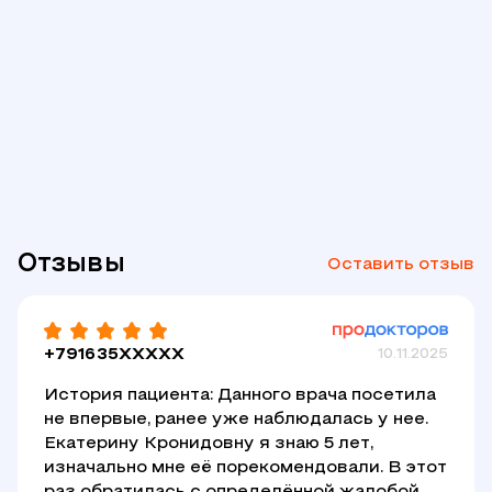
оптимизации вторичной профилактики у
больных ишемической болезнью сердца.
Автор более 30 публикаций в отечественных
и зарубежных медицинских журналах.
Активно участвует в европейских и
отечественных конгрессах кардиологов, а
также международных клинических
исследованиях.
Отзывы
Оставить отзыв
+791635XXXXX
10.11.2025
История пациента: Данного врача посетила
не впервые, ранее уже наблюдалась у нее.
Екатерину Кронидовну я знаю 5 лет,
изначально мне её порекомендовали. В этот