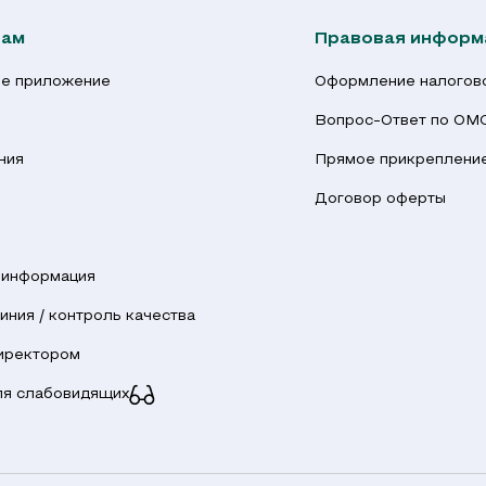
там
Правовая информ
е приложение
Оформление налогово
Вопрос-Ответ по ОМ
ния
Прямое прикрепление
ы
Договор оферты
 информация
иния / контроль качества
директором
ля слабовидящих