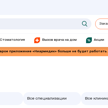
Зака
Стоматология
Вызов врача на дом
Акции
тарое приложение «Ниармедик» больше не будет работать.