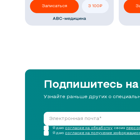
Записаться
3 100
₽
З
Подпишитесь на
Узнайте раньше других о специаль
Я даю
согласие на обработку
своих
персон
Я даю
согласие на получение информацио