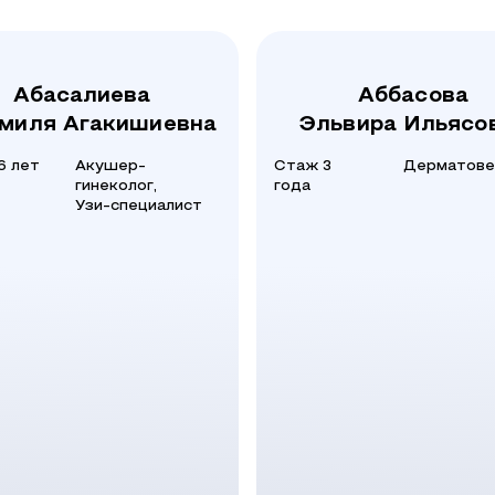
Абасалиева
Аббасова
миля Агакишиевна
Эльвира Ильясо
6 лет
Акушер-
Стаж 3
Дерматове
гинеколог,
года
Узи-специалист