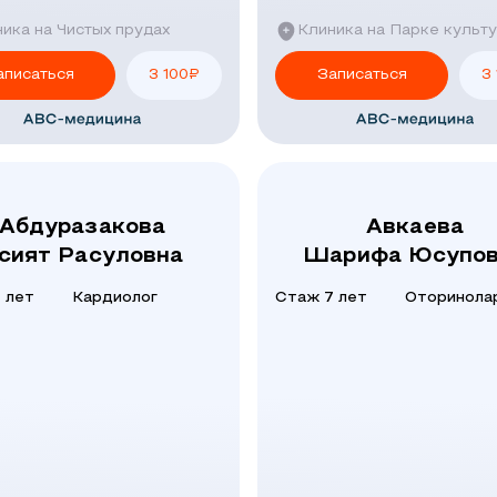
ика на Чистых прудах
Клиника на Парке культ
аписаться
3 100
₽
Записаться
3
Абдуразакова
Авкаева
сият Расуловна
Шарифа Юсупов
 лет
Кардиолог
Стаж 7 лет
Оторинола