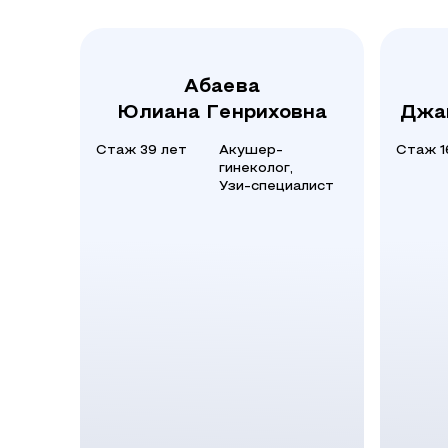
Абаева
Юлиана Генриховна
Джа
Стаж 39 лет
Акушер-
Стаж 1
гинеколог,
Узи-специалист