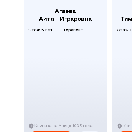
Агаева
Айтан Играровна
Тим
Стаж 6 лет
Терапевт
Стаж 1
Клиника на Улице 1905 года
Клин