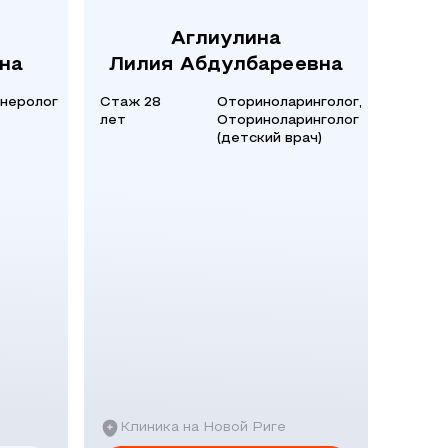
Аглиулина
на
Лилия Абдулбареевна
неролог
Стаж 28
Оториноларинголог,
лет
Оториноларинголог
(детский врач)
Клиника на Новой Риге