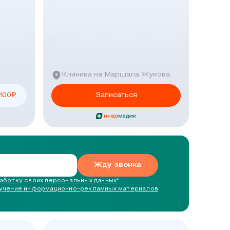
Клиника на Маршала Жукова
 100
₽
Записаться
Жду звонка
работку
своих
персональных данных*
лучение информационно-рекламных материалов