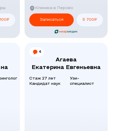
уры
Клиника в Перово
 100
₽
Записаться
5 700
₽
4
Агаева
на
Екатерина Евгеньевна
ринголог
Стаж 27 лет
Узи-
Кандидат наук
специалист