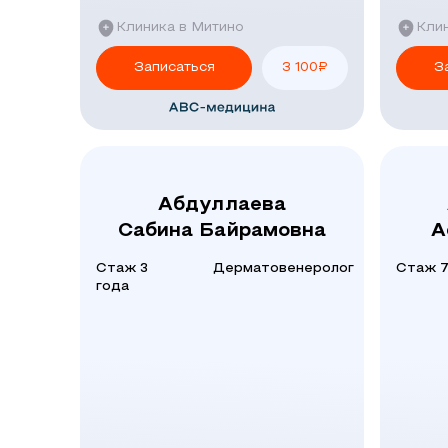
Клиника в Митино
Клин
Записаться
3 100
₽
З
Абдуллаева
Сабина Байрамовна
А
Стаж 3
Дерматовенеролог
Стаж 7
года