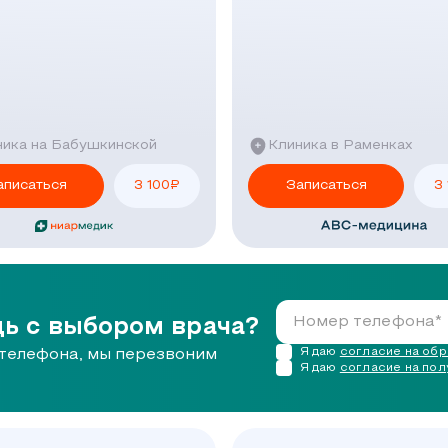
ника на Бабушкинской
Клиника в Раменках
аписаться
3 100
₽
Записаться
3
ь с выбором врача?
Я даю
согласие на об
телефона, мы перезвоним
Я даю
согласие на по