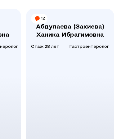
12
Абдулаева (Закиева)
вна
Ханика Ибрагимовна
неролог
Стаж 28 лет
Гастроэнтеролог