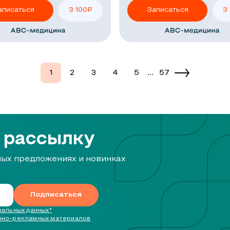
аписаться
3 100
₽
Записаться
3
1
2
3
4
5
...
57
 рассылку
ных предложениях и новинках
Подписаться
альных данных*
нно-рекламных материалов