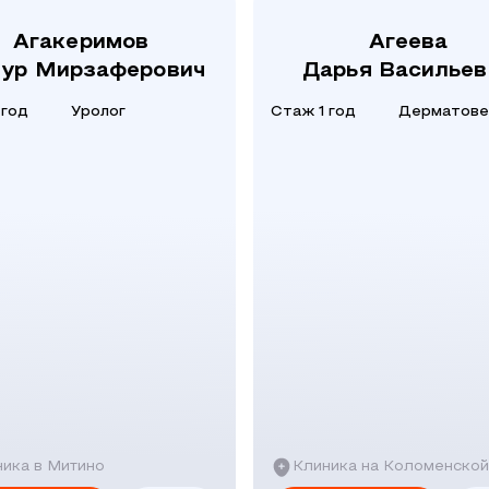
Агакеримов
Агеева
ур Мирзаферович
Дарья Васильев
 год
Уролог
Стаж 1 год
Дерматове
ика в Митино
Клиника на Коломенской