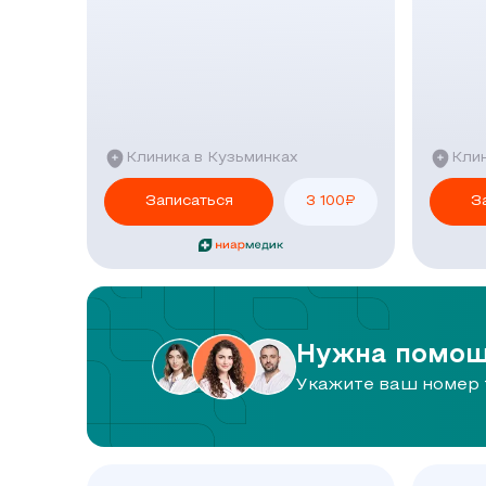
Клиника в Кузьминках
Кли
Записаться
3 100
₽
З
Нужна помощ
Укажите ваш номер 