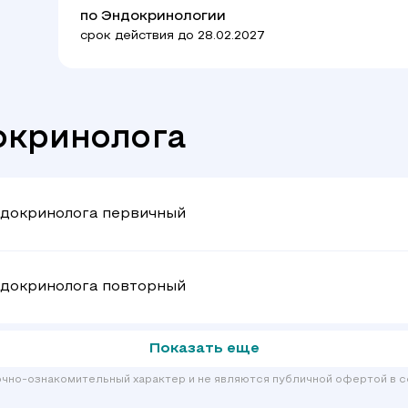
по Эндокринологии
срок действия до 28.02.2027
окринолога
ндокринолога первичный
ндокринолога повторный
Показать еще
очно-ознакомительный характер и не являются публичной офертой в с