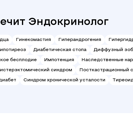
лечит Эндокринолог
дца
Гинекомастия
Гиперандрогения
Гипергид
ипотиреоз
Диабетическая стопа
Диффузный зо
кое бесплодие
Импотенция
Наследственные на
истерэктомический синдром
Посткастрационный 
диабет
Синдром хронической усталости
Тиреои