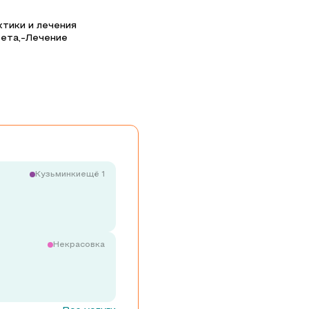
тики и лечения
бета,-Лечение
Кузьминки
ещё 1
Некрасовка