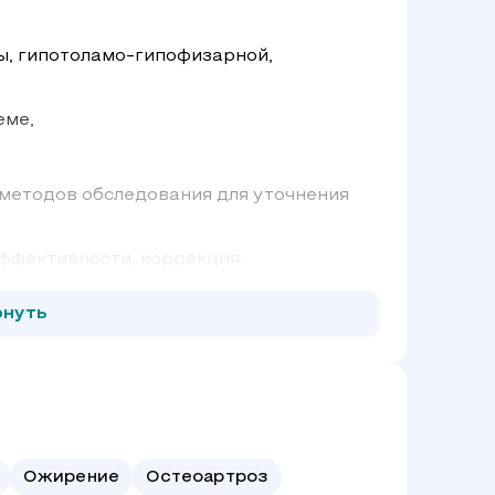
ы, гипотоламо-гипофизарной,
еме,
 методов обследования для уточнения
эффективности, коррекция.
рнуть
Ожирение
Остеоартроз