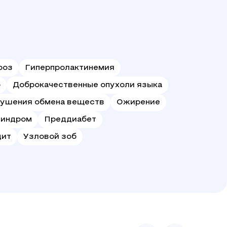
роз
Гиперпролактинемия
б
Доброкачественные опухоли языка
рушения обмена веществ
Ожирение
синдром
Преддиабет
дит
Узловой зоб