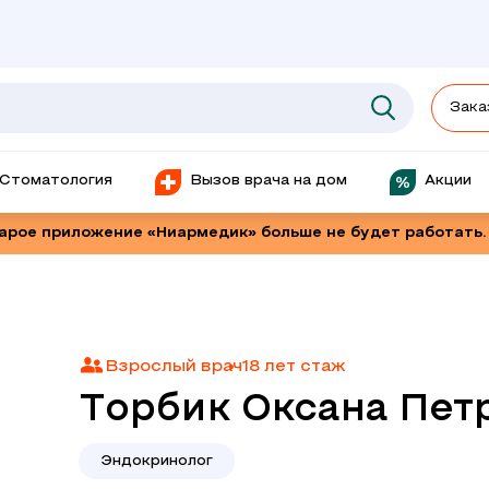
Зака
Стоматология
Вызов врача на дом
Акции
тарое приложение «Ниармедик» больше не будет работать.
Взрослый врач
18 лет стаж
Торбик Оксана Пет
Эндокринолог