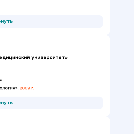
рнуть
едицинский университет»
"
ология»,
2009 г.
рнуть