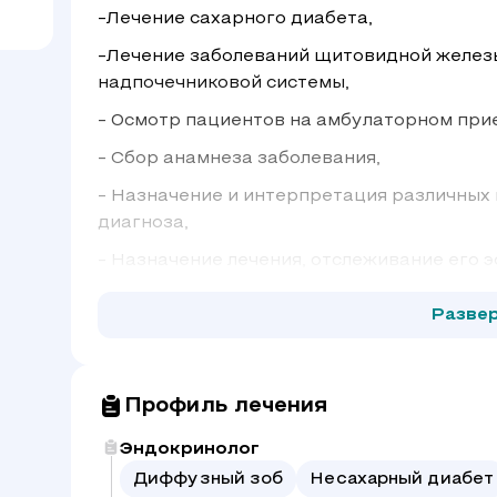
-Лечение сахарного диабета,
-Лечение заболеваний щитовидной желез
надпочечниковой системы,
- Осмотр пациентов на амбулаторном при
- Сбор анамнеза заболевания,
- Назначение и интерпретация различных
диагноза,
- Назначение лечения, отслеживание его 
Разве
Профиль лечения
Эндокринолог
Диффузный зоб
Несахарный диабет