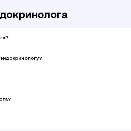
докринолога
га?
к эндокринологу?
ога?