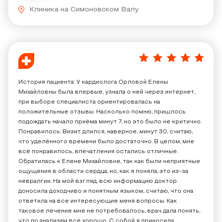
Клиника на Симоновском Валу
5
/
5
История пациента: У кардиолога Орловой Елены
Михайловны была впервые, узнала о ней через интернет,
при выборе специалиста ориентировалась на
положительные отзывы. Насколько помню, пришлось
подождать начало приёма минут 7, но это было не критично.
Понравилось: Визит длился, наверное, минут 30, считаю,
что уделённого времени было достаточно. В целом, мне
всё понравилось, впечатления остались отличные.
Обратилась к Елене Михайловне, так как были неприятные
ощущения в области сердца, но, как я поняла, это из-за
невралгии. На мой взгляд, всю информацию доктор
доносила доходчиво и понятным языком, считаю, что она
ответила на все интересующие меня вопросы. Как
таковое лечение мне не потребовалось, врач дала понять,
что по анализам​ всё хорошо. С собой я приносила