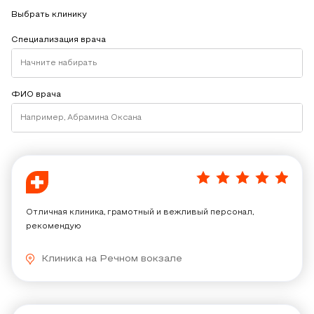
Выбрать клинику
Специализация врача
ФИО врача
Акушер-гинеколог
Акушер-гинеколог
Аллерголог-иммунолог
Аллерголог-иммунолог
Анестезиолог-реаниматолог
5
/
5
Врач общей практики
Отличная клиника, грамотный и вежливый персонал,
Врач общей практики
рекомендую
Врач функциональной диагностики
Клиника на Речном вокзале
Врач функциональной диагностики
Все специализации