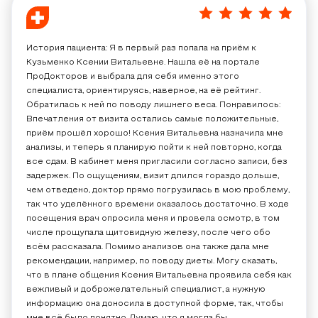
5
/
5
История пациента: Я в первый раз попала на приём к
Кузьменко Ксении Витальевне. Нашла её на портале
ПроДокторов и выбрала для себя именно этого
специалиста, ориентируясь, наверное, на её рейтинг.
Обратилась к ней по поводу лишнего веса. Понравилось:
Впечатления от визита остались самые положительные,
приём прошёл хорошо! Ксения Витальевна назначила мне
анализы, и теперь я планирую пойти к ней повторно, когда
все сдам. В кабинет меня пригласили согласно записи, без
задержек. По ощущениям, визит длился гораздо дольше,
чем отведено, доктор прямо погрузилась в мою проблему,
так что уделённого времени оказалось достаточно. В ходе
посещения врач опросила меня и провела осмотр, в том
числе прощупала щитовидную железу, после чего обо
всём рассказала. Помимо анализов она также дала мне
рекомендации, например, по поводу диеты. Могу сказать,
что в плане общения Ксения Витальевна проявила себя как
вежливый и доброжелательный специалист, а нужную
информацию она доносила в доступной форме, так, чтобы