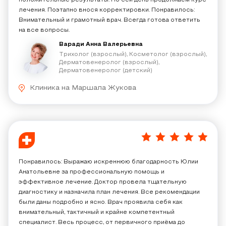
положительные результаты. По сей день продолжаем курс
лечения. Поэтапно внося корректировки. Понравилось:
Внимательный и грамотный врач. Всегда готова ответить
на все вопросы.
Варади Анна Валерьевна
Трихолог (взрослый), Косметолог (взрослый),
Дерматовенеролог (взрослый),
Дерматовенеролог (детский)
Клиника на Маршала Жукова
5
/
5
Понравилось: Выражаю искреннюю благодарность Юлии
Анатольевне за профессиональную помощь и
эффективное лечение. Доктор провела тщательную
диагностику и назначила план лечения. Все рекомендации
были даны подробно и ясно. Врач проявила себя как
внимательный, тактичный и крайне компетентный
специалист. Весь процесс, от первичного приёма до