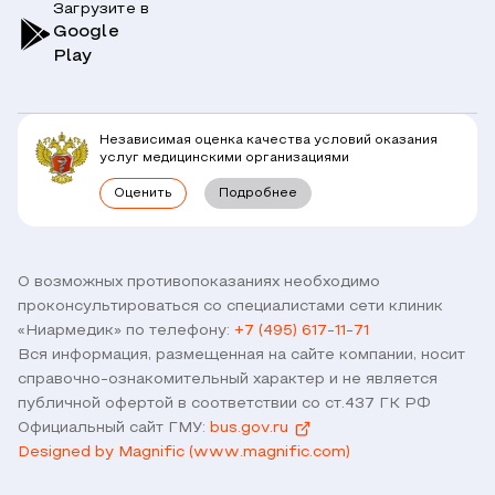
Загрузите в
Симптомы
Вопрос-Ответ по ОМС
Google
Play
Клиники
Блог
Юридическим лицам
Комплексные программы
Независимая оценка качества условий оказания
Правовая информация
услуг медицинскими организациями
Прямое прикрепление сотрудников
Оценить
Подробнее
Лицензии
Горячая линия / контроль качества
Работа у нас
Связь с директором
Наши партнеры и клиенты
О возможных противопоказаниях необходимо
проконсультироваться со специалистами сети клиник
Договор оферты
«Ниармедик» по телефону:
+7 (495) 617-11-71
Версия для слабовидящих
Вся информация, размещенная на сайте компании, носит
Оставить отзыв
справочно-ознакомительный характер и не является
публичной офертой в соответствии со ст.437 ГК РФ
Официальный сайт ГМУ:
bus.gov.ru
Designed by Magnific (www.magnific.com)