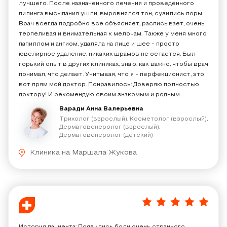
лучшего. После назначенного лечения и проведённого
пилинга​ высыпания ушли, выровнялся тон, сузились поры.
Врач всегда подробно все объясняет, расписывает, очень
терпеливая и внимательная к мелочам. Также у меня много
папиллом​ и ангиом​, удаляла на лице и шее - просто
ювелирное удаление, никаких шрамов не остаётся. Был
горький опыт в других клиниках, знаю, как важно, чтобы врач
понимал, что делает. Учитывая, что я - перфекционист, это
вот прям мой доктор. Понравилось: Доверяю полностью
доктору! И рекомендую своим знакомым и родным.
Варади Анна Валерьевна
Трихолог (взрослый), Косметолог (взрослый),
Дерматовенеролог (взрослый),
Дерматовенеролог (детский)
Клиника на Маршала Жукова
5
/
5