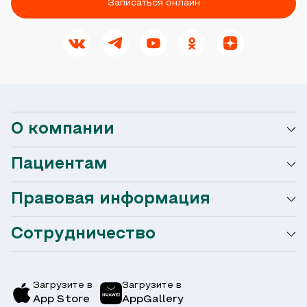
Записаться онлайн
О компании
Пациентам
О сети Ниармедик
Правовая информация
Мобильное приложение
Акции
Сотрудничество
Оформление налогового вычета
Акции
Услуги и цены
Страховым компаниям
Заболевания
Загрузите в
Загрузите в
App Store
AppGallery
Врачи