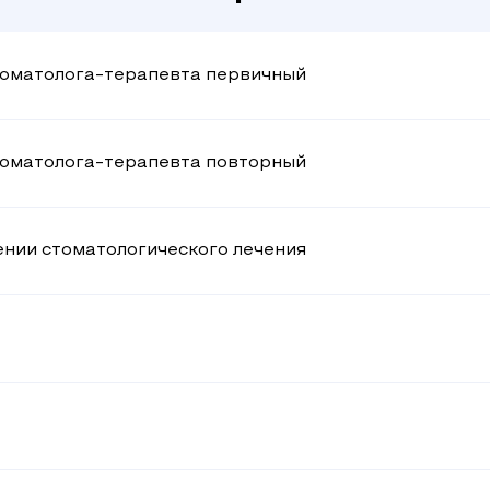
Понравилось: Очень понравилось! Словами
не описать! Начиная от всего оборудования
и заканчивая мастерством врача!
томатолога-терапевта первичный
томатолога-терапевта повторный
нии стоматологического лечения