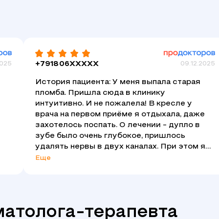
2025
+791806XXXXX
09.12.2025
История пациента: У меня выпала старая
пломба. Пришла сюда в клинику
интуитивно. И не пожалела! В кресле у
врача на первом приёме я отдыхала, даже
захотелось поспать. О лечении - дупло в
м
зубе было очень глубокое, пришлось
удалять нервы в двух каналах. При этом я
не чувствовала боли. Врач трепетно
Еще
обращалась со мной. Зуб лечили в два
этапа. На втором приёме я также
комфортно и спокойно себя чувствовала.
Врач от Бога! Ручки золотые! Я всем
матолога-терапевта
а,
рекомендую врача Халиду Ахматову!