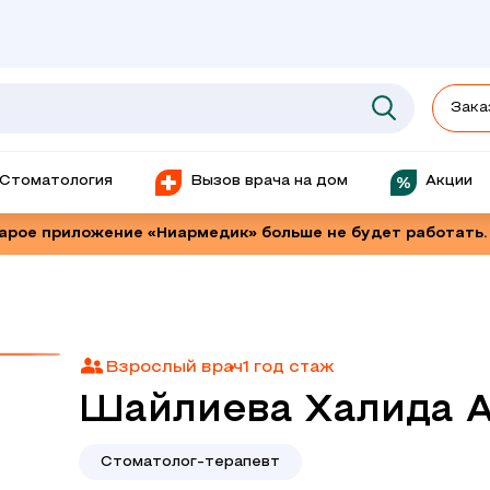
Зака
Стоматология
Вызов врача на дом
Акции
тарое приложение «Ниармедик» больше не будет работать.
Взрослый врач
1 год стаж
Шайлиева Халида 
Стоматолог-терапевт