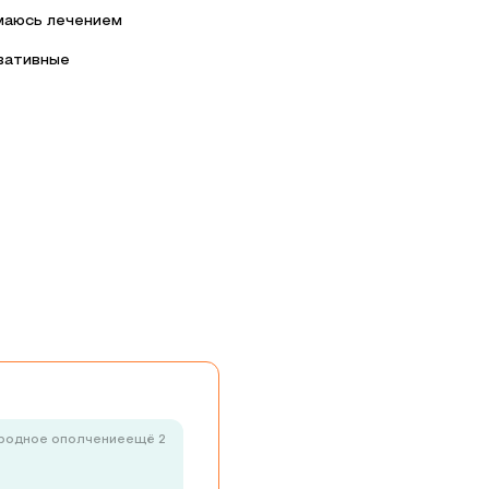
маюсь лечением
вативные
родное ополчение
ещё 2