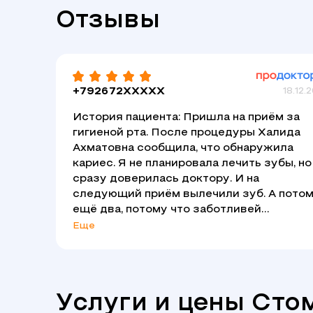
Отзывы
+792672XXXXX
18.12.
История пациента: Пришла на приём за
гигиеной рта. После процедуры Халида
Ахматовна сообщила, что обнаружила
кариес​. Я не планировала лечить зубы, но
сразу доверилась доктору. И на
следующий приём вылечили зуб. А пото
ещё два, потому что заботливей
стоматолога сложно найти. Халида
Еще
Ахматовна все подробно рассказывала и
предупреждала, что буду чувствовать.
Регулярно спрашивала, как я себя
чувствую. Вернусь к доктору на
Услуги и цены Сто
следующую гигиену! Понравилось: Забот