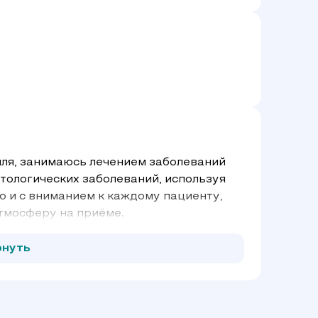
ля, занимаюсь лечением заболеваний
атологических заболеваний, используя
 и с вниманием к каждому пациенту,
тмосферу на приёме.
рнуть