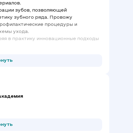
ериалов.
рации зубов, позволяющей
тетику зубного ряда. Провожу
профилактические процедуры и
хемы ухода.
яя в практику инновационные подходы
рнуть
академия
рнуть