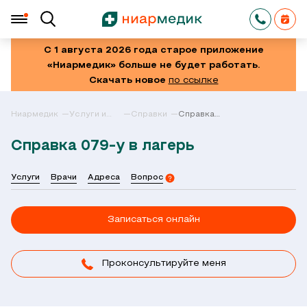
С 1 августа 2026 года старое приложение
«Ниармедик» больше не будет работать.
Скачать новое
по ссылке
Ниармедик
Услуги и
Справки
Справка
цены в
079-у в
Москве
лагерь
Справка 079-у в лагерь
Услуги
Врачи
Адреса
Вопрос
Записаться онлайн
Проконсультируйте меня