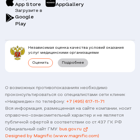
App Store
AppGallery
Врачи
Загрузите в
Симптомы
Вопрос-Ответ по ОМС
Google
Play
Клиники
Блог
Юридическим лицам
Комплексные программы
Независимая оценка качества условий оказания
Правовая информация
услуг медицинскими организациями
Прямое прикрепление сотрудников
Оценить
Подробнее
Лицензии
Горячая линия / контроль качества
Работа у нас
Связь с директором
Наши партнеры и клиенты
О возможных противопоказаниях необходимо
проконсультироваться со специалистами сети клиник
Договор оферты
«Ниармедик» по телефону:
+7 (495) 617-11-71
Версия для слабовидящих
Вся информация, размещенная на сайте компании, носит
Оставить отзыв
справочно-ознакомительный характер и не является
публичной офертой в соответствии со ст.437 ГК РФ
Официальный сайт ГМУ:
bus.gov.ru
Designed by Magnific (www.magnific.com)