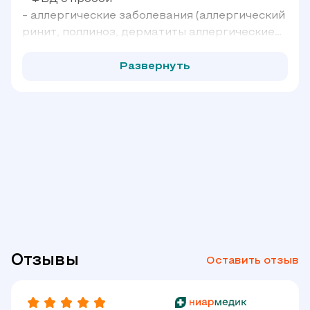
- аллергические заболевания (аллергический
ринит, поллиноз, дерматиты аллергические
контактные)
- иммунодефицитные состояния
Развернуть
- вирусно-бактериальные инфекции
- вакцинация
- заболевания дыхательных путей
(бронхиальная астма, ХОБЛ)
- крапивницы
- атопический дерматит
- полипоз носа.
Отзывы
Оставить отзыв