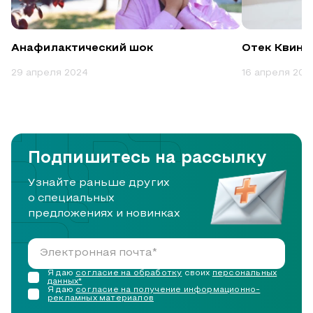
Анафилактический шок
Отек Квинк
29 апреля 2024
16 апреля 202
Подпишитесь на рассылку
Узнайте раньше других
о специальных
предложениях и новинках
Я даю
согласие на обработку
своих
персональных
данных*
Я даю
согласие на получение информационно-
рекламных материалов