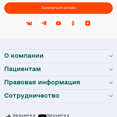
Записаться онлайн
О компании
Пациентам
О сети Ниармедик
Правовая информация
Мобильное приложение
Акции
Сотрудничество
Оформление налогового вычета
Акции
Услуги и цены
Страховым компаниям
Заболевания
Загрузите в
Загрузите в