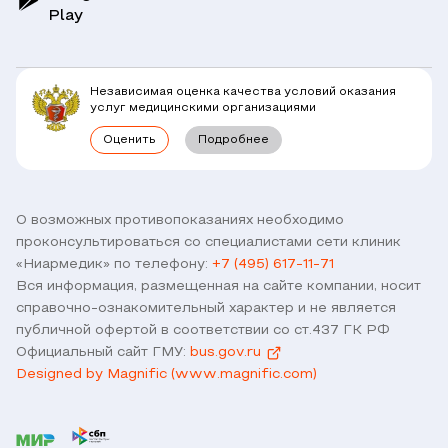
Play
Клиники
Блог
Юридическим лицам
Комплексные программы
Независимая оценка качества условий оказания
Правовая информация
услуг медицинскими организациями
Прямое прикрепление сотрудников
Оценить
Подробнее
Лицензии
Горячая линия / контроль качества
Работа у нас
Связь с директором
Наши партнеры и клиенты
О возможных противопоказаниях необходимо
проконсультироваться со специалистами сети клиник
Договор оферты
«Ниармедик» по телефону:
+7 (495) 617-11-71
Версия для слабовидящих
Вся информация, размещенная на сайте компании, носит
Оставить отзыв
справочно-ознакомительный характер и не является
публичной офертой в соответствии со ст.437 ГК РФ
Официальный сайт ГМУ:
bus.gov.ru
Designed by Magnific (www.magnific.com)