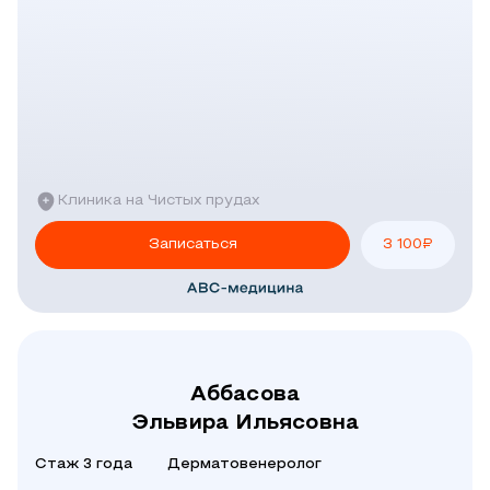
Клиника на Чистых прудах
Записаться
3 100
₽
Аббасова
Эльвира Ильясовна
Стаж 3 года
Дерматовенеролог