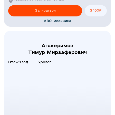
Клиника на Улице 1905 года
Записаться
3 100
₽
Агакеримов
Тимур Мирзаферович
Стаж 1 год
Уролог