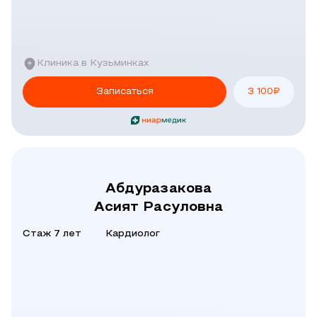
Клиника в Кузьминках
Записаться
3 100
₽
Абдуразакова
Асият Расуловна
Стаж 7 лет
Кардиолог