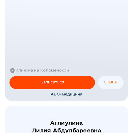
Клиника на Коломенской
Записаться
3 100
₽
Аглиулина
Лилия Абдулбареевна