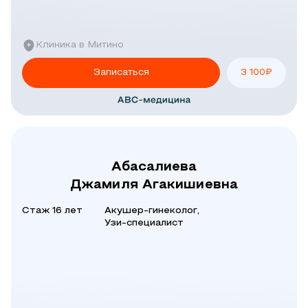
Клиника в Митино
Записаться
3 100
₽
Абасалиева
Джамиля Агакишиевна
Стаж 16 лет
Акушер-гинеколог,
Узи-специалист