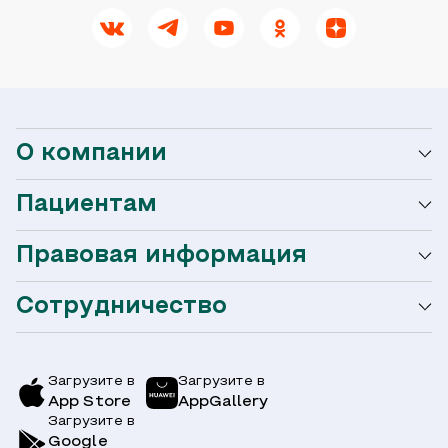
О компании
Пациентам
О сети Ниармедик
Правовая информация
Мобильное приложение
Акции
Сотрудничество
Оформление налогового вычета
Акции
Услуги и цены
Страховым компаниям
Заболевания
Загрузите в
Загрузите в
App Store
AppGallery
Врачи
Загрузите в
Симптомы
Вопрос-Ответ по ОМС
Google