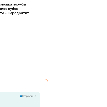
тановка пломбы,
риес зубов -
ита - Пародонтит
Строгино