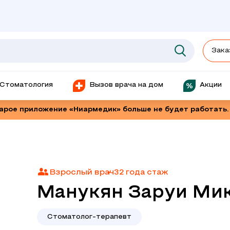
Зака
Стоматология
Вызов врача на дом
Акции
тарое приложение «Ниармедик» больше не будет работать.
Взрослый врач
32 года стаж
Манукян Заруи Ми
Стоматолог-терапевт