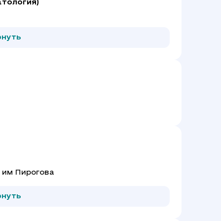
атология)
рнуть
 им Пирогова
рнуть