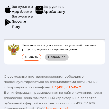
Страховым компаниям
Заболевания
Загрузите в
Загрузите в
App Store
AppGallery
Врачи
Загрузите в
Симптомы
Вопрос-Ответ по ОМС
Google
Play
Клиники
Блог
Юридическим лицам
Комплексные программы
Независимая оценка качества условий оказания
Правовая информация
услуг медицинскими организациями
Прямое прикрепление сотрудников
Оценить
Подробнее
Лицензии
Горячая линия / контроль качества
Работа у нас
Связь с директором
Наши партнеры и клиенты
О возможных противопоказаниях необходимо
проконсультироваться со специалистами сети клиник
Договор оферты
«Ниармедик» по телефону:
+7 (495) 617-11-71
Версия для слабовидящих
Вся информация, размещенная на сайте компании, носит
Оставить отзыв
справочно-ознакомительный характер и не является
публичной офертой в соответствии со ст.437 ГК РФ
Официальный сайт ГМУ:
bus.gov.ru