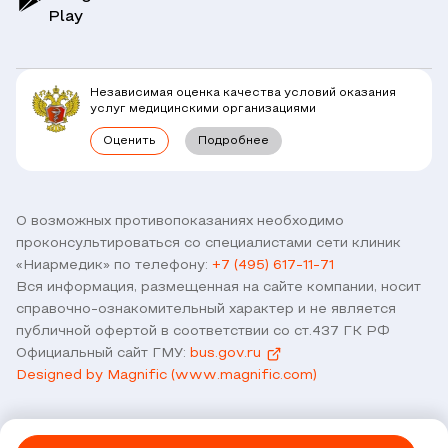
Play
Клиники
Блог
Юридическим лицам
Комплексные программы
Независимая оценка качества условий оказания
Правовая информация
услуг медицинскими организациями
Прямое прикрепление сотрудников
Оценить
Подробнее
Лицензии
Горячая линия / контроль качества
Работа у нас
Связь с директором
Наши партнеры и клиенты
О возможных противопоказаниях необходимо
проконсультироваться со специалистами сети клиник
Договор оферты
«Ниармедик» по телефону:
+7 (495) 617-11-71
Версия для слабовидящих
Вся информация, размещенная на сайте компании, носит
Оставить отзыв
справочно-ознакомительный характер и не является
публичной офертой в соответствии со ст.437 ГК РФ
Официальный сайт ГМУ:
bus.gov.ru
Designed by Magnific (www.magnific.com)