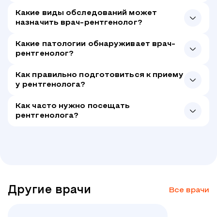
Участие в XV Международной/ XXIV
Всероссийской Пироговской научной
Какие виды обследований может
назначить врач-рентгенолог?
медицинской конференции студентов и
молодых ученых, на тему: «Диагностическая
Какие патологии обнаруживает врач-
точность рентгенографии и компьютерной
рентгенолог?
томографии органов грудной клетки в
отношении пневмонии. Клиническая и
Как правильно подготовиться к приему
патологоанатомическая верификация»,
у рентгенолога?
диплом II степени.
Как часто нужно посещать
рентгенолога?
Другие врачи
Все врачи