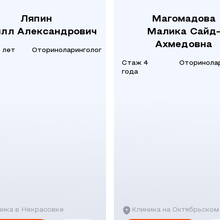
Ляпин
Магомадова
илл Александрович
Малика Сайд
Ахмедовна
 лет
Оториноларинголог
Стаж 4
Оторинола
года
ника в Некрасовке
Клиника на Октябрьском