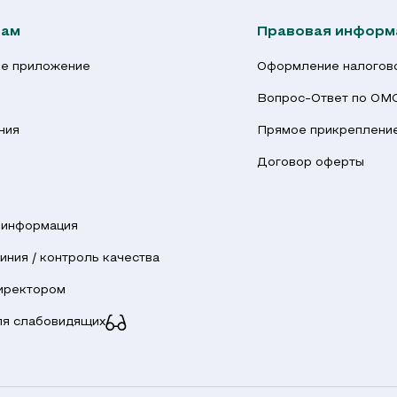
там
Правовая информ
е приложение
Оформление налогово
Вопрос-Ответ по ОМ
ния
Прямое прикрепление
ы
Договор оферты
 информация
иния / контроль качества
директором
ля слабовидящих