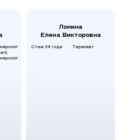
Лонина
а
Елена Викторовна
неролог
Стаж 24 года
Терапевт
ач),
неролог