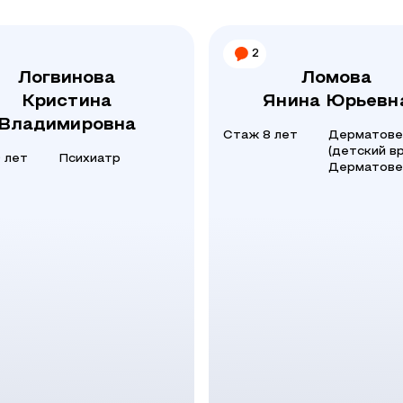
2
Логвинова
Ломова
Кристина
Янина Юрьевн
Владимировна
Стаж 8 лет
Дерматове
(детский вр
 лет
Психиатр
Дерматове