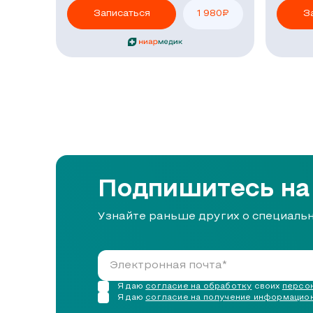
Записаться
1 980
₽
З
Подпишитесь на
Узнайте раньше других о специаль
Я даю
согласие на обработку
своих
персон
Я даю
согласие на получение информацио