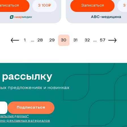
аписаться
3 100
₽
Записаться
3
1
...
28
29
30
31
32
...
57
 рассылку
ных предложениях и новинках
Подписаться
альных данных*
нно-рекламных материалов