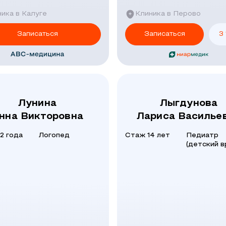
ика в Калуге
Клиника в Перово
Записаться
Записаться
3
Лунина
Лыгдунова
нна Викторовна
Лариса Василье
2 года
Логопед
Стаж 14 лет
Педиатр
(детский в