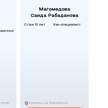
Магомедова
-
Саида Рабаданова
Стаж 10 лет
Узи-специалист
ринголог
 поле
Клиника на Яхромской