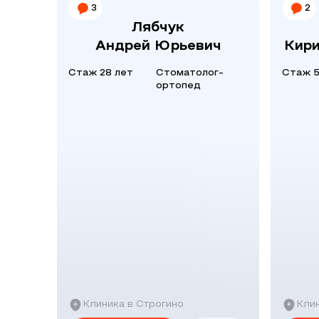
3
2
Лябчук
Андрей Юрьевич
Кир
Стаж 28 лет
Стоматолог-
Стаж 5
ортопед
Клиника в Строгино
Кли