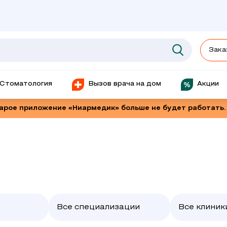
Зака
Стоматология
Вызов врача на дом
Акции
тарое приложение «Ниармедик» больше не будет работать.