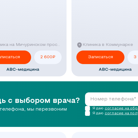
Клиника на Мичуринском проспекте
Клиника в Коммунарке
аписаться
2 600
₽
Записаться
3
ь с выбором врача?
Я даю
согласие на об
телефона, мы перезвоним
Я даю
согласие на по