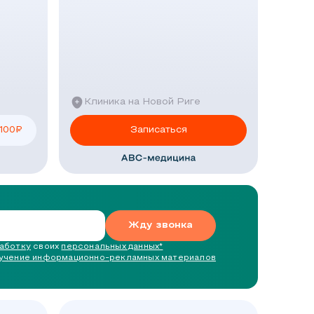
Клиника на Новой Риге
 100
₽
Записаться
Жду звонка
работку
своих
персональных данных*
лучение информационно-рекламных материалов