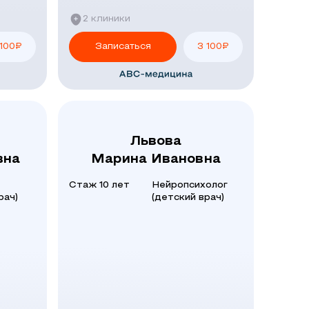
2 клиники
 100
₽
Записаться
3 100
₽
Львова
вна
Марина Ивановна
Стаж 10 лет
Нейропсихолог
рач)
(детский врач)