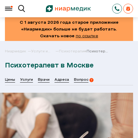
С 1 августа 2026 года старое приложение
«Ниармедик» больше не будет работать.
Скачать новое
по ссылке
Ниармедик
Услуги и
Психотерапия
Психотерапевт
цены в
в Москве
Москве
Психотерапевт в Москве
Цены
Услуги
Врачи
Адреса
Вопрос