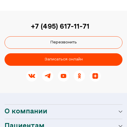
+7 (495) 617-11-71
Перезвонить
Записаться онлайн
О компании
Пациентам
О сети Ниармедик