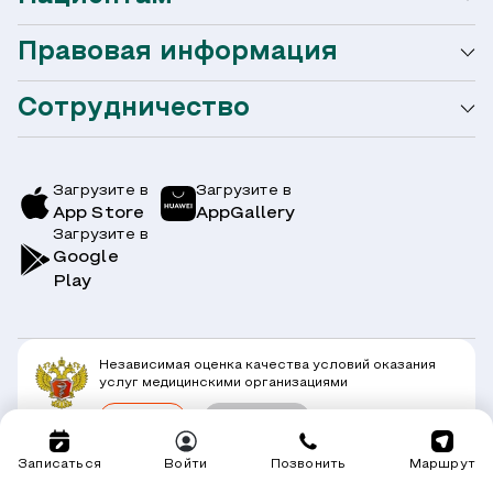
Правовая информация
Мобильное приложение
Акции
Сотрудничество
Оформление налогового вычета
Акции
Услуги и цены
Страховым компаниям
Заболевания
Загрузите в
Загрузите в
App Store
AppGallery
Врачи
Загрузите в
Симптомы
Вопрос-Ответ по ОМС
Google
Play
Клиники
Блог
Юридическим лицам
Комплексные программы
Независимая оценка качества условий оказания
Правовая информация
услуг медицинскими организациями
Прямое прикрепление сотрудников
Оценить
Подробнее
Лицензии
Горячая линия / контроль качества
Работа у нас
Записаться
Войти
Позвонить
Маршрут