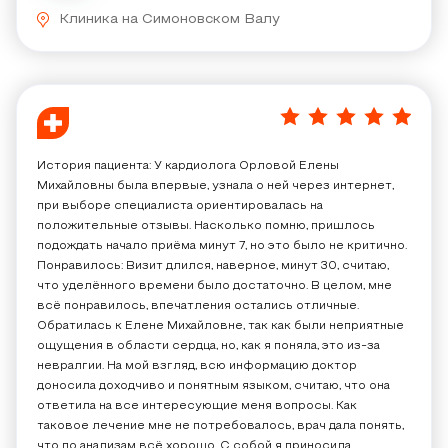
Клиника на Симоновском Валу
5
/
5
История пациента: У кардиолога Орловой Елены
Михайловны была впервые, узнала о ней через интернет,
при выборе специалиста ориентировалась на
положительные отзывы. Насколько помню, пришлось
подождать начало приёма минут 7, но это было не критично.
Понравилось: Визит длился, наверное, минут 30, считаю,
что уделённого времени было достаточно. В целом, мне
всё понравилось, впечатления остались отличные.
Обратилась к Елене Михайловне, так как были неприятные
ощущения в области сердца, но, как я поняла, это из-за
невралгии. На мой взгляд, всю информацию доктор
доносила доходчиво и понятным языком, считаю, что она
ответила на все интересующие меня вопросы. Как
таковое лечение мне не потребовалось, врач дала понять,
что по анализам​ всё хорошо. С собой я приносила