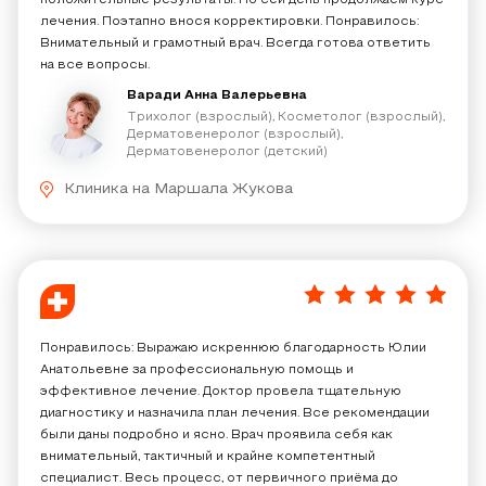
положительные результаты. По сей день продолжаем курс
лечения. Поэтапно внося корректировки. Понравилось:
Внимательный и грамотный врач. Всегда готова ответить
на все вопросы.
Варади Анна Валерьевна
Трихолог (взрослый), Косметолог (взрослый),
Дерматовенеролог (взрослый),
Дерматовенеролог (детский)
Клиника на Маршала Жукова
5
/
5
Понравилось: Выражаю искреннюю благодарность Юлии
Анатольевне за профессиональную помощь и
эффективное лечение. Доктор провела тщательную
диагностику и назначила план лечения. Все рекомендации
были даны подробно и ясно. Врач проявила себя как
внимательный, тактичный и крайне компетентный
специалист. Весь процесс, от первичного приёма до