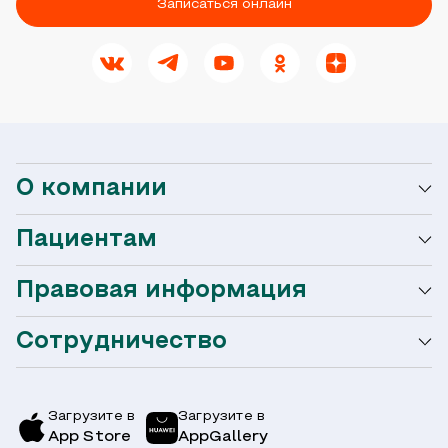
Записаться онлайн
О компании
Пациентам
О сети Ниармедик
Правовая информация
Мобильное приложение
Акции
Сотрудничество
Оформление налогового вычета
Акции
Услуги и цены
Страховым компаниям
Заболевания
Загрузите в
Загрузите в
App Store
AppGallery
Врачи