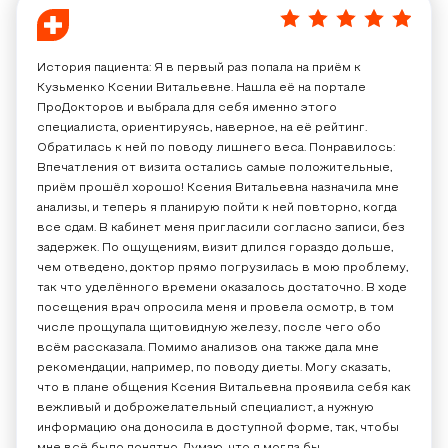
5
/
5
История пациента: Я в первый раз попала на приём к
Кузьменко Ксении Витальевне. Нашла её на портале
ПроДокторов и выбрала для себя именно этого
специалиста, ориентируясь, наверное, на её рейтинг.
Обратилась к ней по поводу лишнего веса. Понравилось:
Впечатления от визита остались самые положительные,
приём прошёл хорошо! Ксения Витальевна назначила мне
анализы, и теперь я планирую пойти к ней повторно, когда
все сдам. В кабинет меня пригласили согласно записи, без
задержек. По ощущениям, визит длился гораздо дольше,
чем отведено, доктор прямо погрузилась в мою проблему,
так что уделённого времени оказалось достаточно. В ходе
посещения врач опросила меня и провела осмотр, в том
числе прощупала щитовидную железу, после чего обо
всём рассказала. Помимо анализов она также дала мне
рекомендации, например, по поводу диеты. Могу сказать,
что в плане общения Ксения Витальевна проявила себя как
вежливый и доброжелательный специалист, а нужную
информацию она доносила в доступной форме, так, чтобы