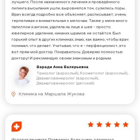
лучшего. После назначенного лечения и проведённого
пилинга​ высыпания ушли, выровнялся тон, сузились поры.
Врач всегда подробно все объясняет, расписывает, очень
терпеливая и внимательная к мелочам. Также у меня много
папиллом​ и ангиом​, удаляла на лице и шее - просто
ювелирное удаление, никаких шрамов не остаётся. Был
горький опыт в других клиниках, знаю, как важно, чтобы врач
понимал, что делает. Учитывая, что я - перфекционист, это
вот прям мой доктор. Понравилось: Доверяю полностью
доктору! И рекомендую своим знакомым и родным.
Варади Анна Валерьевна
Трихолог (взрослый), Косметолог (взрослый),
Дерматовенеролог (взрослый),
Дерматовенеролог (детский)
Клиника на Маршала Жукова
5
/
5