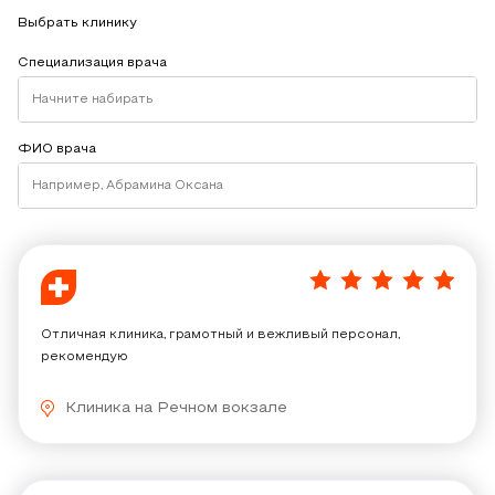
Выбрать клинику
Специализация врача
ФИО врача
Акушер-гинеколог
Акушер-гинеколог
Аллерголог-иммунолог
Аллерголог-иммунолог
Анестезиолог-реаниматолог
5
/
5
Врач общей практики
Отличная клиника, грамотный и вежливый персонал,
Врач общей практики
рекомендую
Врач функциональной диагностики
Клиника на Речном вокзале
Врач функциональной диагностики
Все специализации