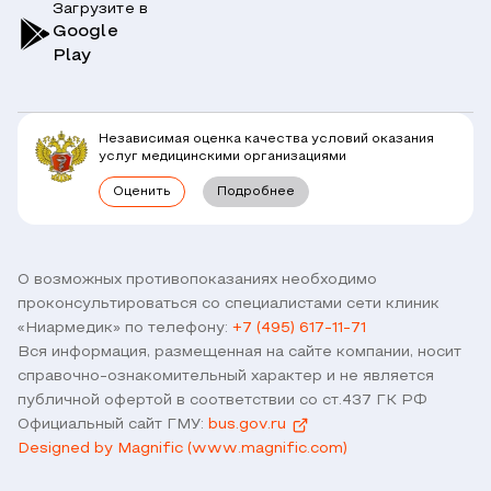
Загрузите в
Симптомы
Вопрос-Ответ по ОМС
Google
Play
Клиники
Блог
Юридическим лицам
Комплексные программы
Независимая оценка качества условий оказания
Правовая информация
услуг медицинскими организациями
Прямое прикрепление сотрудников
Оценить
Подробнее
Лицензии
Горячая линия / контроль качества
Работа у нас
Связь с директором
Наши партнеры и клиенты
О возможных противопоказаниях необходимо
проконсультироваться со специалистами сети клиник
Договор оферты
«Ниармедик» по телефону:
+7 (495) 617-11-71
Версия для слабовидящих
Вся информация, размещенная на сайте компании, носит
Оставить отзыв
справочно-ознакомительный характер и не является
публичной офертой в соответствии со ст.437 ГК РФ
Официальный сайт ГМУ:
bus.gov.ru
Designed by Magnific (www.magnific.com)