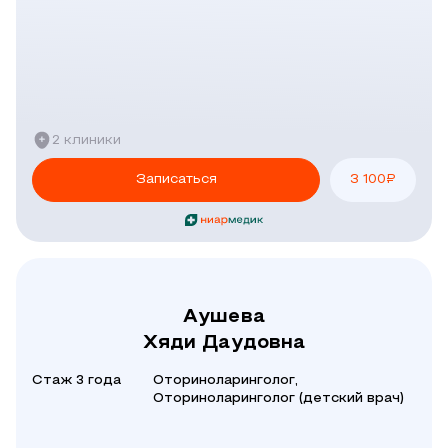
2 клиники
Записаться
3 100
₽
Аушева
Хяди Даудовна
Стаж 3 года
Оториноларинголог,
Оториноларинголог (детский врач)