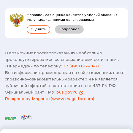
Юридическим лицам
Комплексные программы
Независимая оценка качества условий оказания
Правовая информация
услуг медицинскими организациями
Прямое прикрепление сотрудников
Оценить
Подробнее
Лицензии
Горячая линия / контроль качества
Работа у нас
Связь с директором
Наши партнеры и клиенты
О возможных противопоказаниях необходимо
проконсультироваться со специалистами сети клиник
Договор оферты
«Ниармедик» по телефону:
+7 (495) 617-11-71
Версия для слабовидящих
Вся информация, размещенная на сайте компании, носит
Оставить отзыв
справочно-ознакомительный характер и не является
публичной офертой в соответствии со ст.437 ГК РФ
Официальный сайт ГМУ:
bus.gov.ru
Designed by Magnific (www.magnific.com)