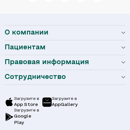
О компании
Пациентам
О сети Ниармедик
Правовая информация
Мобильное приложение
Акции
Сотрудничество
Оформление налогового вычета
Акции
Услуги и цены
Страховым компаниям
Заболевания
Загрузите в
Загрузите в
App Store
AppGallery
Врачи
Загрузите в
Симптомы
Вопрос-Ответ по ОМС
Google
Play
Клиники
Блог