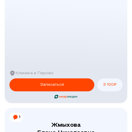
Клиника в Перово
Записаться
3 100
₽
1
Жмыхова