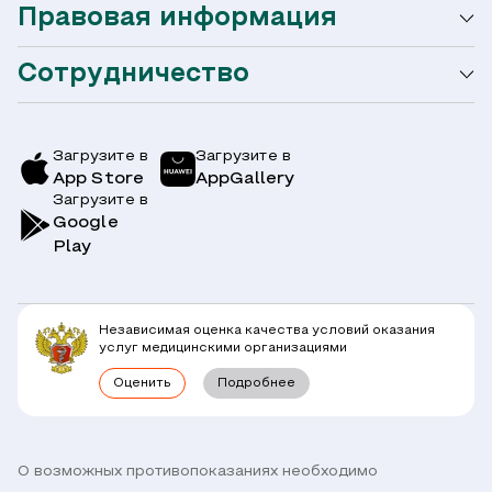
Правовая информация
Мобильное приложение
Акции
Сотрудничество
Оформление налогового вычета
Акции
Услуги и цены
Страховым компаниям
Заболевания
Загрузите в
Загрузите в
App Store
AppGallery
Врачи
Загрузите в
Симптомы
Вопрос-Ответ по ОМС
Google
Play
Клиники
Блог
Юридическим лицам
Комплексные программы
Независимая оценка качества условий оказания
Правовая информация
услуг медицинскими организациями
Прямое прикрепление сотрудников
Оценить
Подробнее
Лицензии
Горячая линия / контроль качества
Работа у нас
Связь с директором
Наши партнеры и клиенты
О возможных противопоказаниях необходимо