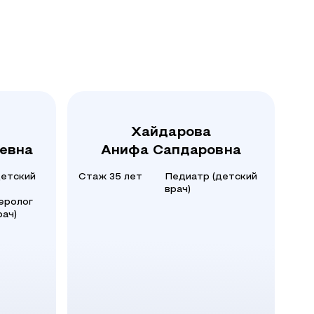
Хайдарова
евна
Анифа Сапдаровна
детский
Стаж 35 лет
Педиатр (детский
врач)
еролог
рач)