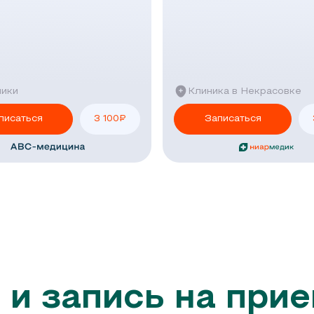
ники
Клиника в Некрасовке
писаться
3 100
₽
Записаться
 и запись на при