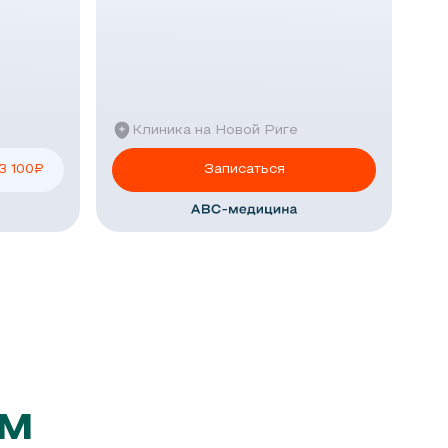
Клиника на Новой Риге
3 100
₽
Записаться
ем