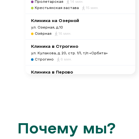
Пролетарская
14 мин.
Крестьянская застава
15 мин.
Клиника на Озерной
ул. Озерная, д.10
Озёрная
16 мин.
Клиника в Строгино
ул. Кулакова, д. 20, стр. 1Л, т/п «Орбита»
Строгино
6 мин.
Клиника в Перово
ул. 1-ая Владимирская, д. 27, к. 2
Перово
7 мин.
Шоссе Энтузиастов
~25 мин.
Клиника на Бабушкинской
ул. Летчика Бабушкина, д. 42
Бабушкинская
14 мин.
Медведково
~20 мин.
Почему мы?
Клиника на Нагатинской (временно