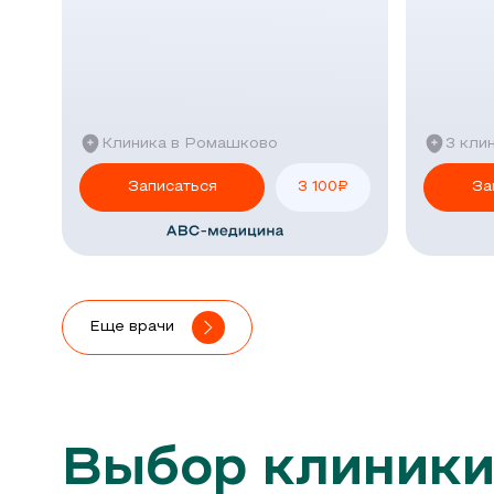
Клиника в Ромашково
3 кли
Записаться
3 100
₽
За
Еще врачи
Выбор клиники