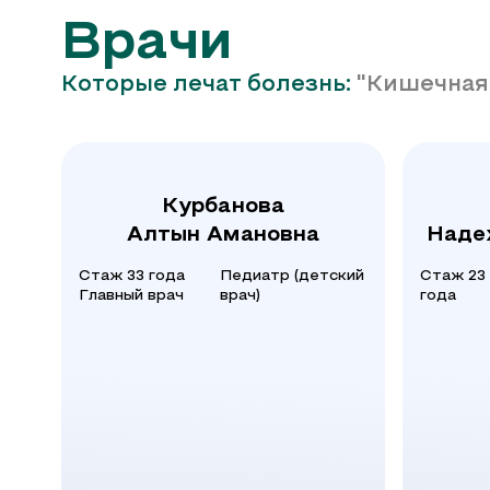
Врачи
Которые лечат болезнь:
"Кишечная
Курбанова
Алтын Амановна
Наде
Стаж 33 года
Педиатр (детский
Стаж 23
Главный врач
врач)
года