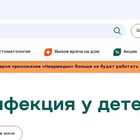
З
Стоматология
Вызов врача на дом
Акции
тарое приложение «Ниармедик» больше не будет работать.
фекция у дет
е меня