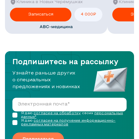
Клиника в Новых Черёмушках
Клиника 
Записаться
4 000
₽
Зап
Подпишитесь на рассылку
Узнайте раньше других
о специальных
предложениях и новинках
Я даю
согласие на обработку
своих
персональных
данных*
Я даю
согласие на получение информационно-
рекламных материалов