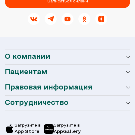
Записаться онлайн
О компании
Пациентам
О сети Ниармедик
Правовая информация
Мобильное приложение
Акции
Сотрудничество
Оформление налогового вычета
Акции
Услуги и цены
Страховым компаниям
Заболевания
Загрузите в
Загрузите в
App Store
AppGallery
Врачи