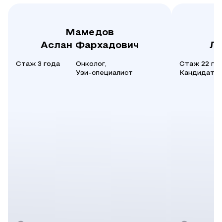
Мамедов
Аслан Фархадович
Ля
Стаж 3 года
Онколог,
Стаж 22 го
Узи-специалист
Кандидат н