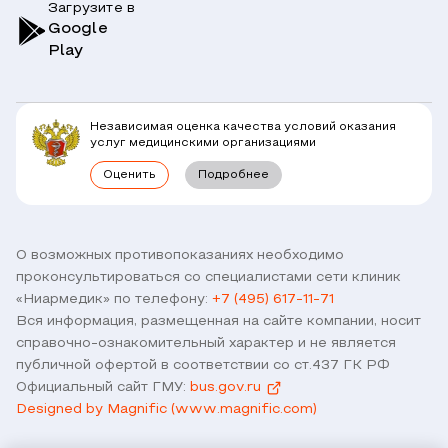
Загрузите в
Симптомы
Вопрос-Ответ по ОМС
Google
Play
Клиники
Блог
Юридическим лицам
Комплексные программы
Независимая оценка качества условий оказания
Правовая информация
услуг медицинскими организациями
Прямое прикрепление сотрудников
Оценить
Подробнее
Лицензии
Горячая линия / контроль качества
Работа у нас
Связь с директором
Наши партнеры и клиенты
О возможных противопоказаниях необходимо
проконсультироваться со специалистами сети клиник
Договор оферты
«Ниармедик» по телефону:
+7 (495) 617-11-71
Версия для слабовидящих
Вся информация, размещенная на сайте компании, носит
Оставить отзыв
справочно-ознакомительный характер и не является
публичной офертой в соответствии со ст.437 ГК РФ
Официальный сайт ГМУ:
bus.gov.ru
Designed by Magnific (www.magnific.com)